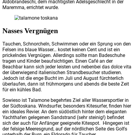
Aldobrandeschi, dem mächtigsten Adelsgeschlecht in der
Maremma, errichtet wurde.
Nasses Vergnügen
Tauchen, Schnorcheln, Schwimmen oder ein Sprung von den
Felsen ins blaue Wasser… kostet keinen Cent und ist ein
prickelndes Vergnügen. Allerdings sollte man Badeschuhe
tragen und Kinder beaufsichtigen. Einen Café an der
Beachbar kann sich jeder leisten und nebenbei das dolce vita
der überwiegend italienischen Strandbesucher studieren.
Jedoch ist die enge Bucht im Juli und August fürchterlich
überlaufen, dann ist frühmorgens und abends die beste Zeit
für ein kühles Bad.
Sowieso ist Talamone begehrtes Ziel aller Wassersportler in
der Südtoskana. Windsurfer, besonders Kitesurfer, finden hier
ein ideales Revier. An dem südöstlich hinter dem eleganten
Yachthafen gelegenen Sandstrand (sehr steinig!) befindet
sich der auch für Anfänger geeignete Kitespot. Hingegen ist
der felsige Meeresgrund, auf der nördlichen Seite des Golfs
unterhalb der Burg, ein Eldorado für Taucher.