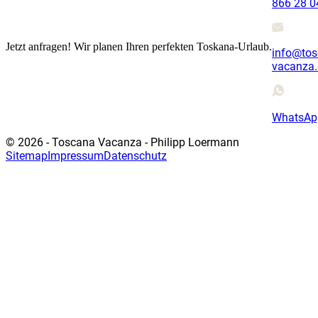
866 28 0
Jetzt anfragen! Wir planen Ihren perfekten Toskana-Urlaub.
info@tos
vacanza.
WhatsAp
© 2026 - Toscana Vacanza - Philipp Loermann
Sitemap
Impressum
Datenschutz