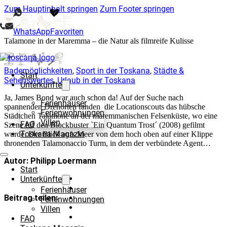
Zum Hauptinhalt springen
Zum Footer springen
WhatsApp
Favoriten
Talamone in der Maremma – die Natur als filmreife Kulisse
Bademöglichkeiten
,
Sport in der Toskana
,
Städte &
Start
Sehenswertes
,
Urlaub in der Toskana
Unterkünfte
Ja, James Bond war auch schon da! Auf der Suche nach
Ferienhäuser
spannenden Drehorten fanden die Locationscouts das hübsche
Ferienwohnungen
Städtchen Talamone an der maremmanischen Felsenküste, wo eine
Villen
FAQ
Szene für den Blockbuster `Ein Quantum Trost´ (2008) gefilmt
Toskana Magazin
wurde. Der Blick aufs Meer von dem hoch oben auf einer Klippe
thronenden Talamonaccio Turm, in dem der verbündete Agent…
Autor: Philipp Loermann
Start
Unterkünfte
Ferienhäuser
Beitrag teilen:
Ferienwohnungen
Villen
FAQ