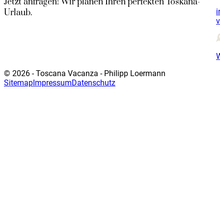
Jetzt anfragen! Wir planen Ihren perfekten Toskana-
i
Urlaub.
© 2026 - Toscana Vacanza - Philipp Loermann
Sitemap
Impressum
Datenschutz