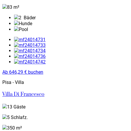
83 m²
2
Bäder
Hunde
Pool
Ab
646,29
€
buchen
Pisa - Villa
Villa Di Francesco
13 Gäste
5 Schlafz.
350 m²