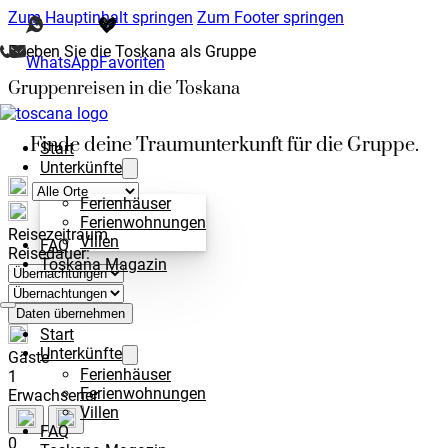
Zum Hauptinhalt springen
Zum Footer springen
Erleben Sie die Toskana als Gruppe
WhatsApp
Favoriten
Gruppenreisen in die Toskana
Finde deine Traumunterkunft für die Gruppe.
Start
Unterkünfte
Ferienhäuser
Ferienwohnungen
Reisezeitraum
Villen
FAQ
Reisedauer:
Toskana Magazin
Daten übernehmen
Start
Unterkünfte
Gäste
Ferienhäuser
1
Ferienwohnungen
Erwachsener
Villen
FAQ
0