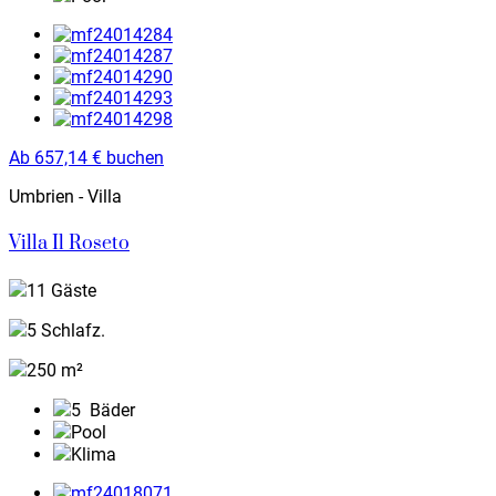
Ab
657,14
€
buchen
Umbrien - Villa
Villa Il Roseto
11 Gäste
5 Schlafz.
250 m²
5
Bäder
Pool
Klima