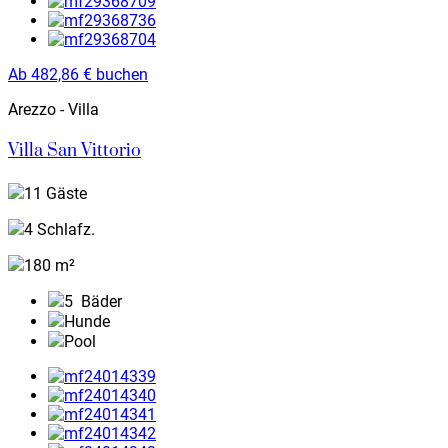
Ab
482,86
€
buchen
Arezzo - Villa
Villa San Vittorio
11 Gäste
4 Schlafz.
180 m²
5
Bäder
Hunde
Pool