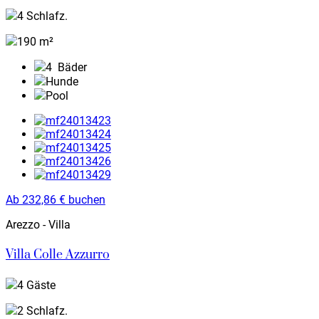
4 Schlafz.
190 m²
4
Bäder
Hunde
Pool
Ab
232,86
€
buchen
Arezzo - Villa
Villa Colle Azzurro
4 Gäste
2 Schlafz.