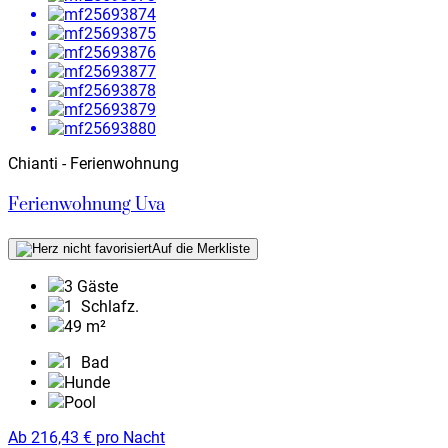
Chianti - Ferienwohnung
Ferienwohnung Uva
Auf die Merkliste
3 Gäste
1
Schlafz.
49 m²
1
Bad
Hunde
Pool
Ab
216,43
€
pro Nacht