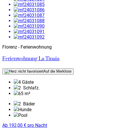
Florenz - Ferienwohnung
Ferienwohnung La Tinaia
Auf die Merkliste
4 Gäste
2
Schlafz.
65 m²
2
Bäder
Hunde
Pool
Ab
192,00
€
pro Nacht