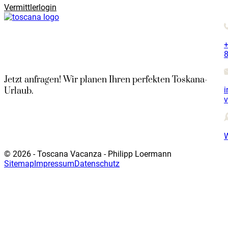
Vermittlerlogin
+
8
Jetzt anfragen! Wir planen Ihren perfekten Toskana-
i
Urlaub.
© 2026 - Toscana Vacanza - Philipp Loermann
Sitemap
Impressum
Datenschutz