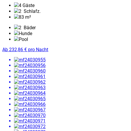
4 Gäste
2
Schlafz.
83 m²
2
Bäder
Hunde
Pool
Ab
232,86
€
pro Nacht