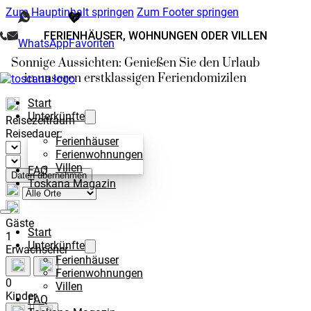
Zum Hauptinhalt springen
Zum Footer springen
FERIENHÄUSER, WOHNUNGEN ODER VILLEN
WhatsApp
Favoriten
Sonnige Aussichten: Genießen Sie den Urlaub
in unseren erstklassigen Feriendomizilen
Start
Unterkünfte
Reisezeitraum
Reisedauer:
Ferienhäuser
Ferienwohnungen
Villen
FAQ
Daten übernehmen
Toskana Magazin
Gäste
Start
1
Unterkünfte
Erwachsener
Ferienhäuser
Ferienwohnungen
0
Villen
Kinder
FAQ