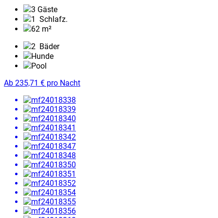
3 Gäste
1
Schlafz.
62 m²
2
Bäder
Hunde
Pool
Ab
235,71
€
pro Nacht