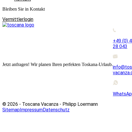
Bleiben Sie in Kontakt
Vermittlerlogin
+49 (0) 
28 043
Jetzt anfragen! Wir planen Ihren perfekten Toskana-Urlaub.
info@tos
vacanza.
WhatsAp
© 2026 - Toscana Vacanza - Philipp Loermann
Sitemap
Impressum
Datenschutz