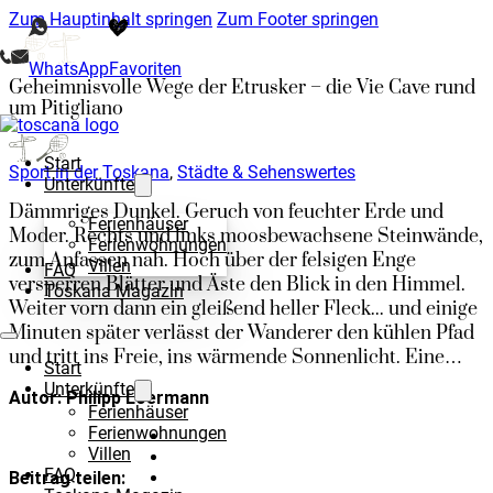
Zum Hauptinhalt springen
Zum Footer springen
WhatsApp
Favoriten
Geheimnisvolle Wege der Etrusker – die Vie Cave rund
um Pitigliano
Start
Sport in der Toskana
,
Städte & Sehenswertes
Unterkünfte
Dämmriges Dunkel. Geruch von feuchter Erde und
Ferienhäuser
Moder. Rechts und links moosbewachsene Steinwände,
Ferienwohnungen
zum Anfassen nah. Hoch über der felsigen Enge
Villen
FAQ
versperren Blätter und Äste den Blick in den Himmel.
Toskana Magazin
Weiter vorn dann ein gleißend heller Fleck... und einige
Minuten später verlässt der Wanderer den kühlen Pfad
und tritt ins Freie, ins wärmende Sonnenlicht. Eine…
Start
Unterkünfte
Autor: Philipp Loermann
Ferienhäuser
Ferienwohnungen
Villen
FAQ
Beitrag teilen: