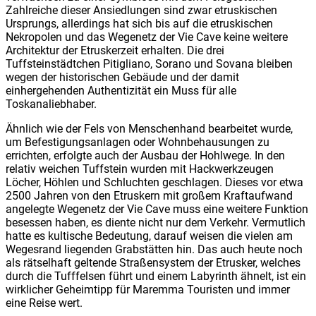
Zahlreiche dieser Ansiedlungen sind zwar etruskischen
Ursprungs, allerdings hat sich bis auf die etruskischen
Nekropolen und das Wegenetz der Vie Cave keine weitere
Architektur der Etruskerzeit erhalten. Die drei
Tuffsteinstädtchen Pitigliano, Sorano und Sovana bleiben
wegen der historischen Gebäude und der damit
einhergehenden Authentizität ein Muss für alle
Toskanaliebhaber.
Ähnlich wie der Fels von Menschenhand bearbeitet wurde,
um Befestigungsanlagen oder Wohnbehausungen zu
errichten, erfolgte auch der Ausbau der Hohlwege. In den
relativ weichen Tuffstein wurden mit Hackwerkzeugen
Löcher, Höhlen und Schluchten geschlagen. Dieses vor etwa
2500 Jahren von den Etruskern mit großem Kraftaufwand
angelegte Wegenetz der Vie Cave muss eine weitere Funktion
besessen haben, es diente nicht nur dem Verkehr. Vermutlich
hatte es kultische Bedeutung, darauf weisen die vielen am
Wegesrand liegenden Grabstätten hin. Das auch heute noch
als rätselhaft geltende Straßensystem der Etrusker, welches
durch die Tufffelsen führt und einem Labyrinth ähnelt, ist ein
wirklicher Geheimtipp für Maremma Touristen und immer
eine Reise wert.