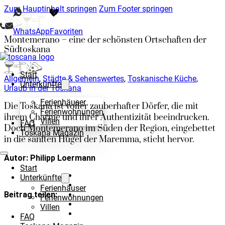
Zum Hauptinhalt springen
Zum Footer springen
WhatsApp
Favoriten
Montemerano – eine der schönsten Ortschaften der
Südtoskana
Start
Allgemein
,
Städte & Sehenswertes
,
Toskanische Küche
,
Unterkünfte
Urlaub in der Toskana
Ferienhäuser
Die Toskana ist voller zauberhafter Dörfer, die mit
Ferienwohnungen
ihrem Charme und ihrer Authentizität beeindrucken.
Villen
FAQ
Doch Montemerano im Süden der Region, eingebettet
Toskana Magazin
in die sanften Hügel der Maremma, sticht hervor.
Autor: Philipp Loermann
Start
Unterkünfte
Ferienhäuser
Beitrag teilen:
Ferienwohnungen
Villen
FAQ