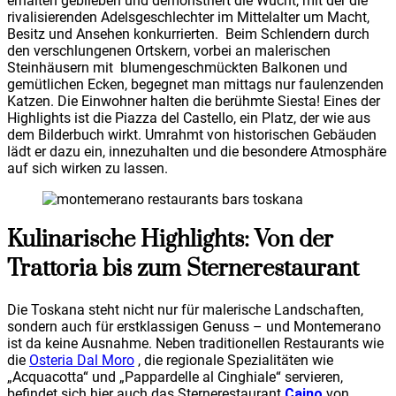
erhalten geblieben und demonstriert die Wucht, mit der die
rivalisierenden Adelsgeschlechter im Mittelalter um Macht,
Besitz und Ansehen konkurrierten. Beim Schlendern durch
den verschlungenen Ortskern, vorbei an malerischen
Steinhäusern mit blumengeschmückten Balkonen und
gemütlichen Ecken, begegnet man mittags nur faulenzenden
Katzen. Die Einwohner halten die berühmte Siesta! Eines der
Highlights ist die Piazza del Castello, ein Platz, der wie aus
dem Bilderbuch wirkt. Umrahmt von historischen Gebäuden
lädt er dazu ein, innezuhalten und die besondere Atmosphäre
auf sich wirken zu lassen.
Kulinarische Highlights: Von der
Trattoria bis zum Sternerestaurant
Die Toskana steht nicht nur für malerische Landschaften,
sondern auch für erstklassigen Genuss – und Montemerano
ist da keine Ausnahme. Neben traditionellen Restaurants wie
die
Osteria Dal Moro
, die regionale Spezialitäten wie
„Acquacotta“ und „Pappardelle al Cinghiale“ servieren,
befindet sich hier auch das Sternerestaurant
Caino
von