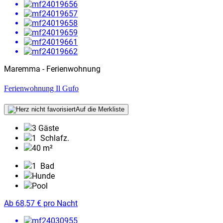
Maremma - Ferienwohnung
Ferienwohnung Il Gufo
Auf die Merkliste
3 Gäste
1
Schlafz.
40 m²
1
Bad
Hunde
Pool
Ab
68,57
€
pro Nacht