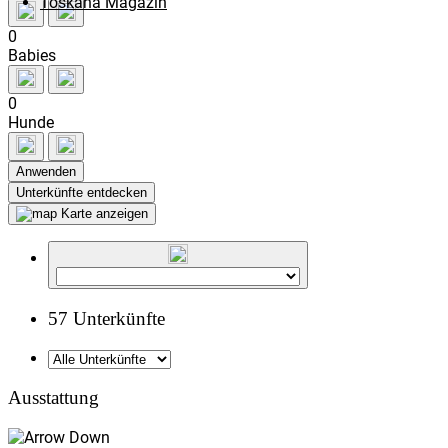
Toskana Magazin
0
Babies
0
Hunde
Anwenden
Karte anzeigen
57 Unterkünfte
Ausstattung