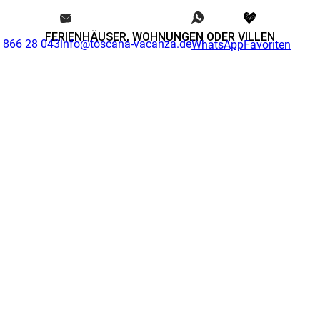
FERIENHÄUSER, WOHNUNGEN ODER VILLEN
0 866 28 043
info@toscana-vacanza.de
WhatsApp
Favoriten