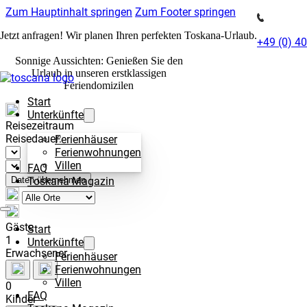
Zum Hauptinhalt springen
Zum Footer springen
Jetzt anfragen! Wir planen Ihren perfekten Toskana-Urlaub.
+49 (0) 4
Sonnige Aussichten: Genießen Sie den
Urlaub in unseren erstklassigen
Feriendomizilen
Start
Unterkünfte
Reisezeitraum
Reisedauer:
Ferienhäuser
Ferienwohnungen
Villen
FAQ
Toskana Magazin
Daten übernehmen
Gäste
Start
1
Unterkünfte
Erwachsener
Ferienhäuser
Ferienwohnungen
Villen
0
FAQ
Kinder