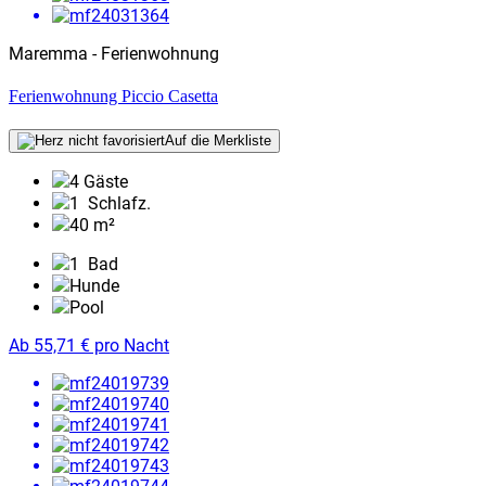
Maremma - Ferienwohnung
Ferienwohnung Piccio Casetta
Auf die Merkliste
4 Gäste
1
Schlafz.
40 m²
1
Bad
Hunde
Pool
Ab
55,71
€
pro Nacht