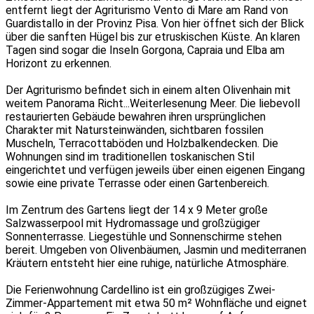
entfernt liegt der Agriturismo Vento di Mare am Rand von
Guardistallo in der Provinz Pisa. Von hier öffnet sich der Blick
über die sanften Hügel bis zur etruskischen Küste. An klaren
Tagen sind sogar die Inseln Gorgona, Capraia und Elba am
Horizont zu erkennen.
Der Agriturismo befindet sich in einem alten Olivenhain mit
weitem Panorama Richt
...Weiterlesen
ung Meer. Die liebevoll
restaurierten Gebäude bewahren ihren ursprünglichen
Charakter mit Natursteinwänden, sichtbaren fossilen
Muscheln, Terracottaböden und Holzbalkendecken. Die
Wohnungen sind im traditionellen toskanischen Stil
eingerichtet und verfügen jeweils über einen eigenen Eingang
sowie eine private Terrasse oder einen Gartenbereich.
Im Zentrum des Gartens liegt der 14 x 9 Meter große
Salzwasserpool mit Hydromassage und großzügiger
Sonnenterrasse. Liegestühle und Sonnenschirme stehen
bereit. Umgeben von Olivenbäumen, Jasmin und mediterranen
Kräutern entsteht hier eine ruhige, natürliche Atmosphäre.
Die Ferienwohnung Cardellino ist ein großzügiges Zwei-
Zimmer-Appartement mit etwa 50 m² Wohnfläche und eignet