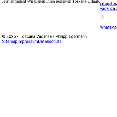
Jetzt anfragen! Wir planen Ihren perfekten Toskana-Urlaub.
info@tos
vacanza.
WhatsAp
© 2026 - Toscana Vacanza - Philipp Loermann
Sitemap
Impressum
Datenschutz