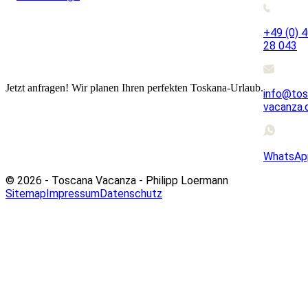
+49 (0) 
28 043
Jetzt anfragen! Wir planen Ihren perfekten Toskana-Urlaub.
info@tos
vacanza.
WhatsAp
© 2026 - Toscana Vacanza - Philipp Loermann
Sitemap
Impressum
Datenschutz