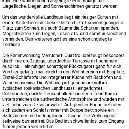
kann eine wunderschön angelegte Pool Anlage mit
Liegefläche, Liegen und Sonnenschirmen genutzt werden.
Um das wundervolle Landhaus liegt ein riesiger Garten mit
einem Kinderbereich. Dieser Garten bietet sowohl genügend
Platz zum Sonnen, als auch Bäume die Schatten spenden.
Möglichkeiten zum Liegen, Lesen etc. sind somit ausreichend
vorhanden. Des weiteren gibt es eine schön angelegte
Terrasse.
Die Ferienwohnung Marrucheti Quattro überzeugt besonders
durch ihre großzügige, überdachte Terrasse mit schönem
Ausblick – ein ruhiger, schattiger Rückzugsort ganz für sich.
Von hier gelangt man direkt in den Wohnbereich mit Essplatz,
Einzel-Schlafsofa und integrierter Küche mit Backofen und
Waschmaschine. Die Wohnung ist geschmackvoll im
typischen toskanischen Landhausstil eingerichtet.
Cottoböden, dunkle Deckenbalken und der offene Kamin
unterstreichen die authentische Atmosphäre und wurden mit
viel Liebe zum Detail bewahrt. Auf gleicher Ebene befinden
sich zudem ein Schlafzimmer mit Doppelbett sowie ein
Badezimmer mit bodengleicher Dusche. Die Wohnung ist
teilweise barrierefrei: Das Bad ist schwellenlos, zum Eingang
führen jedoch vier Stufen.