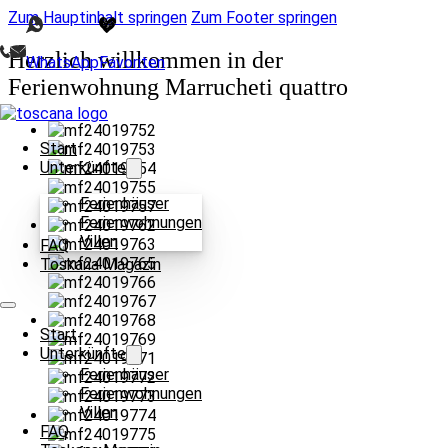
Zum Hauptinhalt springen
Zum Footer springen
Herzlich willkommen in der
WhatsApp
Favoriten
Ferienwohnung Marrucheti quattro
Start
Unterkünfte
Ferienhäuser
Ferienwohnungen
Villen
FAQ
Toskana Magazin
Start
Unterkünfte
Ferienhäuser
Ferienwohnungen
Villen
FAQ