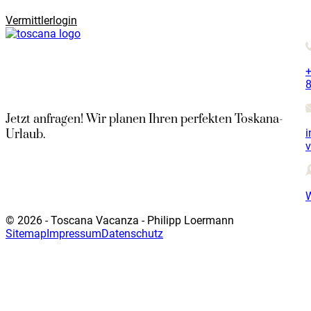
Vermittlerlogin
+
8
Jetzt anfragen! Wir planen Ihren perfekten Toskana-
i
Urlaub.
© 2026 - Toscana Vacanza - Philipp Loermann
Sitemap
Impressum
Datenschutz