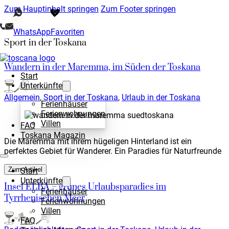
Zum Hauptinhalt springen
Zum Footer springen
WhatsApp
Favoriten
Sport in der Toskana
Wandern in der Maremma, im Süden der Toskana
Start
Unterkünfte
Allgemein
,
Sport in der Toskana
,
Urlaub in der Toskana
Ferienhäuser
Ferienwohnungen
Villen
FAQ
Toskana Magazin
Die Maremma mit ihrem hügeligen Hinterland ist ein
perfektes Gebiet für Wanderer. Ein Paradies für Naturfreunde
Zum Artikel
Start
Unterkünfte
Insel ELBA – grünes Urlaubsparadies im
Ferienhäuser
Tyrrhenischen Meer
Ferienwohnungen
Villen
FAQ