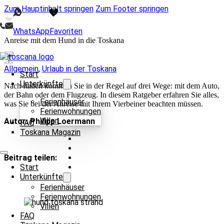
Zum Hauptinhalt springen
Zum Footer springen
WhatsApp
Favoriten
Anreise mit dem Hund in die Toskana
Allgemein
,
Urlaub in der Toskana
Start
Unterkünfte
Nach Italien kommen Sie in der Regel auf drei Wege: mit dem Auto,
der Bahn oder dem Flugzeug. In diesem Ratgeber erfahren Sie alles,
Ferienhäuser
was Sie bei der Anreise mit Ihrem Vierbeiner beachten müssen.
Ferienwohnungen
Villen
Autor: Philipp Loermann
FAQ
Toskana Magazin
Beitrag teilen:
Start
Unterkünfte
Ferienhäuser
Ferienwohnungen
Villen
FAQ