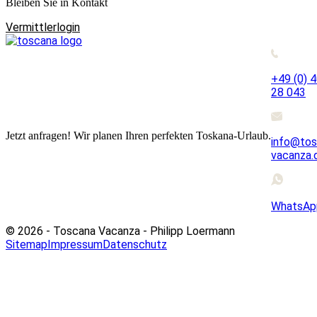
Bleiben Sie in Kontakt
Vermittlerlogin
+49 (0) 
28 043
Jetzt anfragen! Wir planen Ihren perfekten Toskana-Urlaub.
info@tos
vacanza.
WhatsAp
© 2026 - Toscana Vacanza - Philipp Loermann
Sitemap
Impressum
Datenschutz