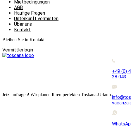
Mietbedingungen
AGB
Häufige Fragen
Unterkunft vermieten
Über uns
Kontakt
Bleiben Sie in Kontakt
Vermittlerlogin
+49 (0) 
28 043
Jetzt anfragen! Wir planen Ihren perfekten Toskana-Urlaub.
info@tos
vacanza.
WhatsAp