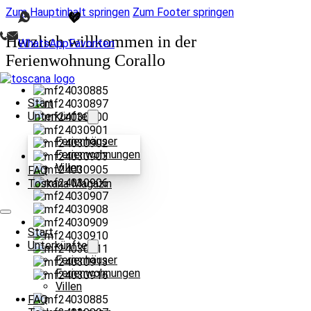
Zum Hauptinhalt springen
Zum Footer springen
Herzlich willkommen in der
WhatsApp
Favoriten
Ferienwohnung Corallo
Start
Unterkünfte
Ferienhäuser
Ferienwohnungen
Villen
FAQ
Toskana Magazin
Start
Unterkünfte
Ferienhäuser
Ferienwohnungen
Villen
FAQ