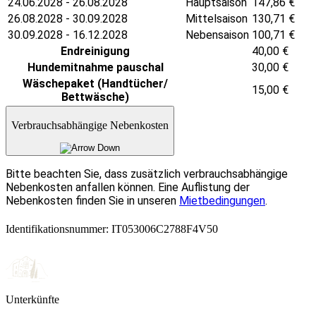
24.06.2028 - 26.08.2028
Hauptsaison
147,86
€
26.08.2028 - 30.09.2028
Mittelsaison
130,71
€
30.09.2028 - 16.12.2028
Nebensaison
100,71
€
Endreinigung
40,00
€
Hundemitnahme pauschal
30,00
€
Wäschepaket (Handtücher/
15,00
€
Bettwäsche)
Verbrauchsabhängige Nebenkosten
Bitte beachten Sie, dass zusätzlich verbrauchsabhängige
Nebenkosten anfallen können. Eine Auflistung der
Nebenkosten finden Sie in unseren
Mietbedingungen
.
Identifikationsnummer: IT053006C2788F4V50
Unterkünfte