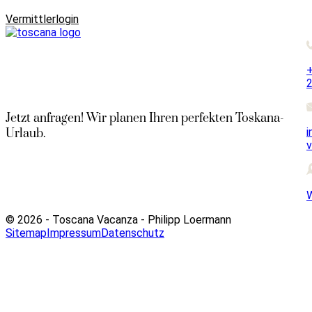
Vermittlerlogin
+
Jetzt anfragen! Wir planen Ihren perfekten Toskana-
i
Urlaub.
v
© 2026 - Toscana Vacanza - Philipp Loermann
Sitemap
Impressum
Datenschutz