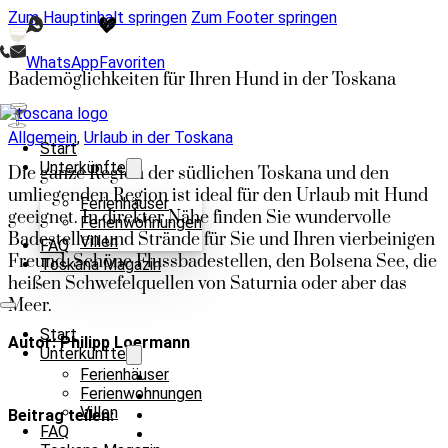
Zum Hauptinhalt springen
Zum Footer springen
WhatsApp
Favoriten
Bademöglichkeiten für Ihren Hund in der Toskana
Allgemein
,
Urlaub in der Toskana
Start
Unterkünfte
Die ganze Region der südlichen Toskana und den
umliegenden Region ist ideal für den Urlaub mit Hund
Ferienhäuser
geeignet. In direkter Nähe finden Sie wundervolle
Ferienwohnungen
Badestellen und Strände für Sie und Ihren vierbeinigen
Villen
FAQ
Freund. Schöne Flussbadestellen, den Bolsena See, die
Toskana Magazin
heißen Schwefelquellen von Saturnia oder aber das
Meer.
Start
Autor: Philipp Loermann
Unterkünfte
Ferienhäuser
Ferienwohnungen
Villen
Beitrag teilen:
FAQ