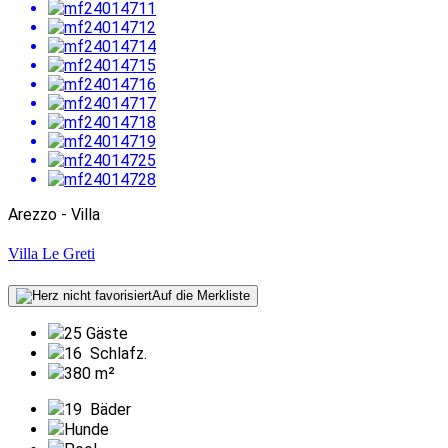
Arezzo - Villa
Villa Le Greti
Auf die Merkliste
25 Gäste
16
Schlafz.
380 m²
19
Bäder
Hunde