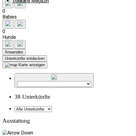
Toskana Magazin
0
Babies
0
Hunde
Anwenden
Karte anzeigen
38 Unterkünfte
Ausstattung