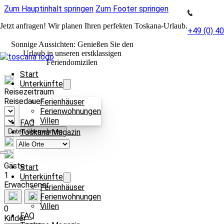
Zum Hauptinhalt springen
Zum Footer springen
Jetzt anfragen! Wir planen Ihren perfekten Toskana-Urlaub.
+49 (0) 4
Sonnige Aussichten: Genießen Sie den
Urlaub in unseren erstklassigen
Feriendomizilen
Start
Unterkünfte
Reisezeitraum
Reisedauer:
Ferienhäuser
Ferienwohnungen
Villen
FAQ
Toskana Magazin
Daten übernehmen
Gäste
Start
1
Unterkünfte
Erwachsener
Ferienhäuser
Ferienwohnungen
Villen
0
FAQ
Kinder