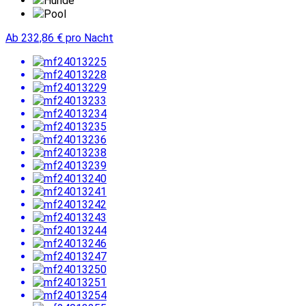
Hunde
Pool
Ab
232,86
€
pro Nacht