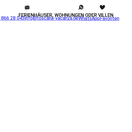
FERIENHÄUSER, WOHNUNGEN ODER VILLEN
0 866 28 043
info@toscana-vacanza.de
WhatsApp
Favoriten