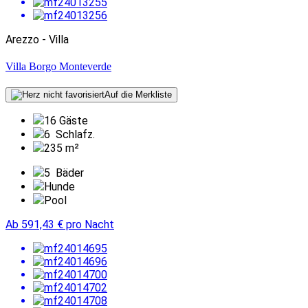
Arezzo - Villa
Villa Borgo Monteverde
Auf die Merkliste
16 Gäste
6
Schlafz.
235 m²
5
Bäder
Hunde
Pool
Ab
591,43
€
pro Nacht