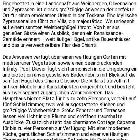
Eingebettet in eine Landschaft aus Weinbergen, Olivenhainen
und Zypressen, ist dieses großzügige Anwesen der perfekte
Ort für einen erholsamen Urlaub in der Toskana. Eine idyllische
Zypressenallee führt zur Villa, die majestätisc
...Weiterlesen
h
auf einem sanften Weinberghügel thront. Von hier aus
genießen Gäste einen Ausblick, der an ein Renaissance-
Gemälde erinnert – weitläufige Hügel, antike Bauernhäuser
und das unverwechselbare Flair des Chianti.
Das Anwesen verfügt über einen weitläufigen Garten mit
mediterraner Vegetation sowie einen beeindruckenden
Infinity-Pool. Dieser fügt sich harmonisch in die Umgebung ein
und bietet ein unvergessliches Badeerlebnis mit Blick auf die
sanften Hügel des Chianti Classico. Die Villa ist stilvoll mit
antiken Möbeln und Kunstobjekten eingerichtet und besteht
aus zwei separat zugänglichen Wohneinheiten. Das
Haupthaus bietet Platz für bis zu zehn Personen, verteilt auf
fünf Schlafzimmer, zwei voll ausgestattete Küchen und
großzügige Wohnbereiche. Große Fenster und Terrassen
lassen viel Licht in die Räume und eröffnen traumhafte
Ausblicke. Zusätzlich steht das charmante Cottage Capanna
für bis zu vier Personen zur Verfügung. Mit einer modernen
Küche, gemütlichen Schlafzimmern und einer weitläufigen