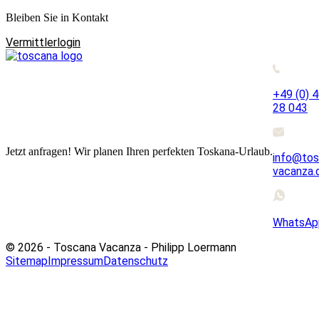
Bleiben Sie in Kontakt
Vermittlerlogin
+49 (0) 
28 043
Jetzt anfragen! Wir planen Ihren perfekten Toskana-Urlaub.
info@tos
vacanza.
WhatsAp
© 2026 - Toscana Vacanza - Philipp Loermann
Sitemap
Impressum
Datenschutz