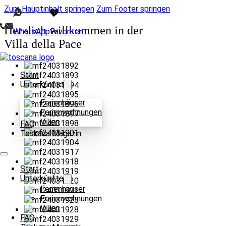
Zum Hauptinhalt springen
Zum Footer springen
Herzlich willkommen in der
WhatsApp
Favoriten
Villa della Pace
Start
Unterkünfte
Ferienhäuser
Ferienwohnungen
Villen
FAQ
Toskana Magazin
Start
Unterkünfte
Ferienhäuser
Ferienwohnungen
Villen
FAQ