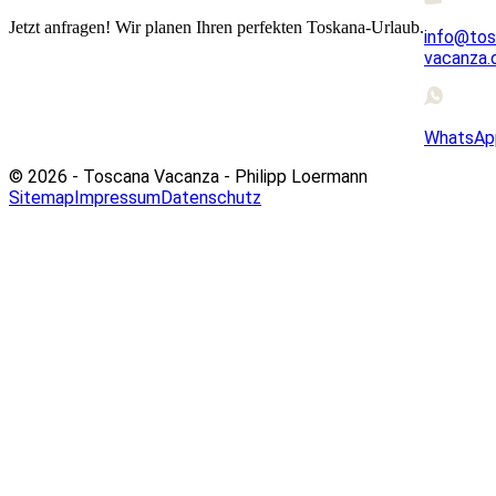
Jetzt anfragen! Wir planen Ihren perfekten Toskana-Urlaub.
info@tos
vacanza.
WhatsAp
© 2026 - Toscana Vacanza - Philipp Loermann
Sitemap
Impressum
Datenschutz