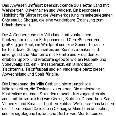
Das Anwesen umfasst beeindruckende 20 Hektar Land mit
Weinbergen, Olivenhainen und Wäldern. Ein besonderes
Highlight für Gäste ist die Weinverkostung im nahegelegenen
Château La Siroque, die eine wunderbare Ergänzung zum
Urlaub darstellt.
Die Außenbereiche der Villa laden mit zahlreichen
Rückzugsorten zum Entspannen und Genießen ein: ein
großzügiger Pool, ein Whirlpool und eine Sonnenterrasse
bieten ideale Gelegenheiten, um Sonne zu tanken und
unvergessliche Momente mit Familie und Freunden zu
erleben. Sport- und Freizeitangebote wie ein Fußball- und
Volleyballplatz, ein Fitnessbereich, ein Billardtisch,
Tischtennis, Tischfußball und ein Kinderspielplatz bieten
Abwechslung und Spaß für alle.
Die Umgebung der Villa Cerbaina bietet unzählige
Möglichkeiten, die Toskana zu erleben: Die malerische
Küstenlinie mit ihren Stränden (sowohl frei zugänglich als
auch mit Infrastruktur) wie Cecina, Bibbona, Donoratico, San
Vincenzo und Baratti ist gut erreichbar. Wellness-Fans können
das Thermenbad Calidario in Campiglia Marittima besuchen,
und nahegelegene historische Dörfer wie Montescudaio,