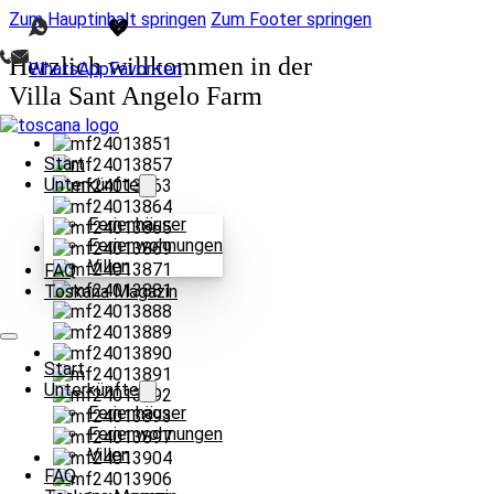
Zum Hauptinhalt springen
Zum Footer springen
Herzlich willkommen in der
WhatsApp
Favoriten
Villa Sant Angelo Farm
Start
Unterkünfte
Ferienhäuser
Ferienwohnungen
Villen
FAQ
Toskana Magazin
Start
Unterkünfte
Ferienhäuser
Ferienwohnungen
Villen
FAQ