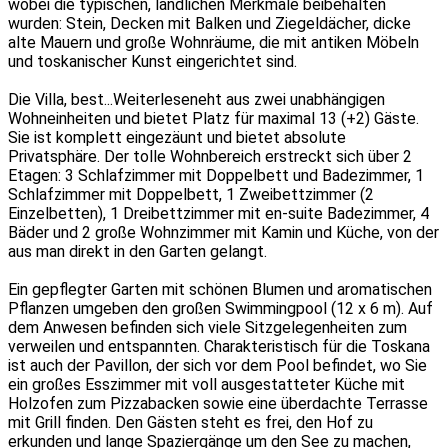
wobei die typischen, ländlichen Merkmale beibehalten
wurden: Stein, Decken mit Balken und Ziegeldächer, dicke
alte Mauern und große Wohnräume, die mit antiken Möbeln
und toskanischer Kunst eingerichtet sind.
Die Villa, best
...Weiterlesen
eht aus zwei unabhängigen
Wohneinheiten und bietet Platz für maximal 13 (+2) Gäste.
Sie ist komplett eingezäunt und bietet absolute
Privatsphäre. Der tolle Wohnbereich erstreckt sich über 2
Etagen: 3 Schlafzimmer mit Doppelbett und Badezimmer, 1
Schlafzimmer mit Doppelbett, 1 Zweibettzimmer (2
Einzelbetten), 1 Dreibettzimmer mit en-suite Badezimmer, 4
Bäder und 2 große Wohnzimmer mit Kamin und Küche, von der
aus man direkt in den Garten gelangt.
Ein gepflegter Garten mit schönen Blumen und aromatischen
Pflanzen umgeben den großen Swimmingpool (12 x 6 m). Auf
dem Anwesen befinden sich viele Sitzgelegenheiten zum
verweilen und entspannten. Charakteristisch für die Toskana
ist auch der Pavillon, der sich vor dem Pool befindet, wo Sie
ein großes Esszimmer mit voll ausgestatteter Küche mit
Holzofen zum Pizzabacken sowie eine überdachte Terrasse
mit Grill finden. Den Gästen steht es frei, den Hof zu
erkunden und lange Spaziergänge um den See zu machen,