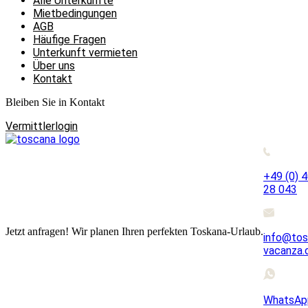
Alle Unterkünfte
Mietbedingungen
AGB
Häufige Fragen
Unterkunft vermieten
Über uns
Kontakt
Bleiben Sie in Kontakt
Vermittlerlogin
+49 (0) 
28 043
Jetzt anfragen! Wir planen Ihren perfekten Toskana-Urlaub.
info@tos
vacanza.
WhatsAp