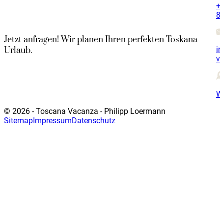
+
8
Jetzt anfragen! Wir planen Ihren perfekten Toskana-
i
Urlaub.
© 2026 - Toscana Vacanza - Philipp Loermann
Sitemap
Impressum
Datenschutz