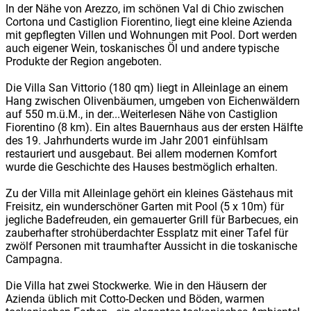
In der Nähe von Arezzo, im schönen Val di Chio zwischen
Cortona und Castiglion Fiorentino, liegt eine kleine Azienda
mit gepflegten Villen und Wohnungen mit Pool. Dort werden
auch eigener Wein, toskanisches Öl und andere typische
Produkte der Region angeboten.
Die Villa San Vittorio (180 qm) liegt in Alleinlage an einem
Hang zwischen Olivenbäumen, umgeben von Eichenwäldern
auf 550 m.ü.M., in der
...Weiterlesen
Nähe von Castiglion
Fiorentino (8 km). Ein altes Bauernhaus aus der ersten Hälfte
des 19. Jahrhunderts wurde im Jahr 2001 einfühlsam
restauriert und ausgebaut. Bei allem modernen Komfort
wurde die Geschichte des Hauses bestmöglich erhalten.
Zu der Villa mit Alleinlage gehört ein kleines Gästehaus mit
Freisitz, ein wunderschöner Garten mit Pool (5 x 10m) für
jegliche Badefreuden, ein gemauerter Grill für Barbecues, ein
zauberhafter strohüberdachter Essplatz mit einer Tafel für
zwölf Personen mit traumhafter Aussicht in die toskanische
Campagna.
Die Villa hat zwei Stockwerke. Wie in den Häusern der
Azienda üblich mit Cotto-Decken und Böden, warmen