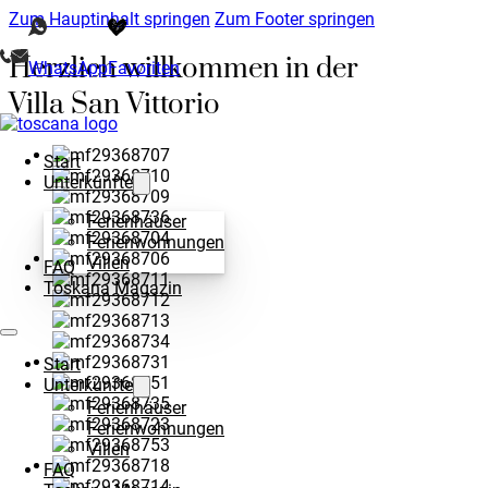
Zum Hauptinhalt springen
Zum Footer springen
Herzlich willkommen in der
WhatsApp
Favoriten
Villa San Vittorio
Start
Unterkünfte
Ferienhäuser
Ferienwohnungen
Villen
FAQ
Toskana Magazin
Start
Unterkünfte
Ferienhäuser
Ferienwohnungen
Villen
FAQ