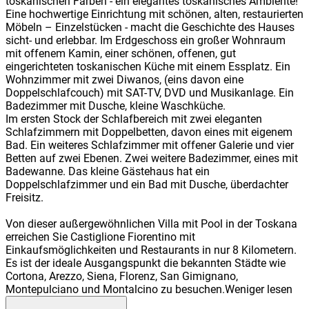
toskanischen Farben - ein elegantes toskanisches Ambiente!
Eine hochwertige Einrichtung mit schönen, alten, restaurierten
Möbeln – Einzelstücken - macht die Geschichte des Hauses
sicht- und erlebbar. Im Erdgeschoss ein großer Wohnraum
mit offenem Kamin, einer schönen, offenen, gut
eingerichteten toskanischen Küche mit einem Essplatz. Ein
Wohnzimmer mit zwei Diwanos, (eins davon eine
Doppelschlafcouch) mit SAT-TV, DVD und Musikanlage. Ein
Badezimmer mit Dusche, kleine Waschküche.
Im ersten Stock der Schlafbereich mit zwei eleganten
Schlafzimmern mit Doppelbetten, davon eines mit eigenem
Bad. Ein weiteres Schlafzimmer mit offener Galerie und vier
Betten auf zwei Ebenen. Zwei weitere Badezimmer, eines mit
Badewanne. Das kleine Gästehaus hat ein
Doppelschlafzimmer und ein Bad mit Dusche, überdachter
Freisitz.
Von dieser außergewöhnlichen Villa mit Pool in der Toskana
erreichen Sie Castiglione Fiorentino mit
Einkaufsmöglichkeiten und Restaurants in nur 8 Kilometern.
Es ist der ideale Ausgangspunkt die bekannten Städte wie
Cortona, Arezzo, Siena, Florenz, San Gimignano,
Montepulciano und Montalcino zu besuchen.
Weniger lesen