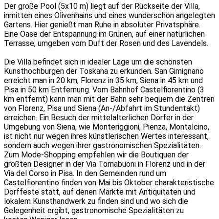
Der große Pool (5x10 m) liegt auf der Rückseite der Villa,
inmitten eines Olivenhains und eines wunderschön angelegten
Gartens. Hier genießt man Ruhe in absoluter Privatsphäre.
Eine Oase der Entspannung im Grünen, auf einer natürlichen
Terrasse, umgeben vom Duft der Rosen und des Lavendels.
Die Villa befindet sich in idealer Lage um die schönsten
Kunsthochburgen der Toskana zu erkunden. San Gimignano
erreicht man in 20 km, Florenz in 35 km, Siena in 45 km und
Pisa in 50 km Entfernung. Vom Bahnhof Castelfiorentino (3
km entfernt) kann man mit der Bahn sehr bequem die Zentren
von Florenz, Pisa und Siena (An-/Abfahrt im Stundentakt)
erreichen. Ein Besuch der mittelalterlichen Dörfer in der
Umgebung von Siena, wie Monteriggioni, Pienza, Montalcino,
ist nicht nur wegen ihres künstlerischen Wertes interessant,
sondern auch wegen ihrer gastronomischen Spezialitäten.
Zum Mode-Shopping empfehlen wir die Boutiquen der
größten Designer in der Via Tornabuoni in Florenz und in der
Via del Corso in Pisa. In den Gemeinden rund um
Castelfiorentino finden von Mai bis Oktober charakteristische
Dorffeste statt, auf denen Märkte mit Antiquitäten und
lokalem Kunsthandwerk zu finden sind und wo sich die
Gelegenheit ergibt, gastronomische Spezialitäten zu