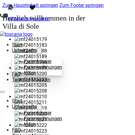
Zum Hauptinhalt springen
Zum Footer springen
Herzlich willkommen in der
WhatsApp
Favoriten
Villa di Sole
Start
Unterkünfte
Ferienhäuser
Ferienwohnungen
Villen
FAQ
Toskana Magazin
Start
Unterkünfte
Ferienhäuser
Ferienwohnungen
Villen
FAQ