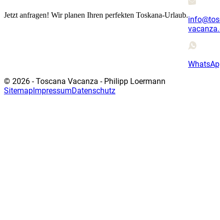
Jetzt anfragen! Wir planen Ihren perfekten Toskana-Urlaub.
info@tos
vacanza.
WhatsAp
© 2026 - Toscana Vacanza - Philipp Loermann
Sitemap
Impressum
Datenschutz