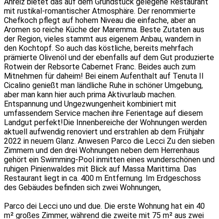
Anreiz bietet das auf dem Grundstück gelegene Restaurant
mit rustikal-romantischer Atmosphäre. Der renommierte
Chefkoch pflegt auf hohem Niveau die einfache, aber an
Aromen so reiche Küche der Maremma. Beste Zutaten aus
der Region, vieles stammt aus eigenem Anbau, wandern in
den Kochtopf. So auch das köstliche, bereits mehrfach
prämierte Olivenöl und der ebenfalls auf dem Gut produzierte
Rotwein der Rebsorte Cabernet Franc. Beides auch zum
Mitnehmen für daheim! Bei einem Aufenthalt auf Tenuta Il
Cicalino genießt man ländliche Ruhe in schöner Umgebung,
aber man kann hier auch prima Aktivurlaub machen.
Entspannung und Ungezwungenheit kombiniert mit
umfassendem Service machen ihre Ferientage auf diesem
Landgut perfekt!Die Innenbereiche der Wohnungen werden
aktuell aufwendig renoviert und erstrahlen ab dem Frühjahr
2022 in neuem Glanz. Anwesen Parco die Lecci Zu den sieben
Zimmern und den drei Wohnungen neben dem Herrenhaus
gehört ein Swimming-Pool inmitten eines wunderschönen und
ruhigen Pinienwaldes mit Blick auf Massa Marittima. Das
Restaurant liegt in ca. 400 m Entfernung. Im Erdgeschoss
des Gebäudes befinden sich zwei Wohnungen,
Parco dei Lecci uno und due. Die erste Wohnung hat ein 40
m² großes Zimmer, während die zweite mit 75 m² aus zwei