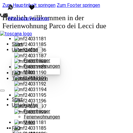
Zum Hauptinhalt springen
Zum Footer springen
Herzlich willkommen in der
WhatsApp
Favoriten
Ferienwohnung Parco dei Lecci due
Start
Unterkünfte
Ferienhäuser
Ferienwohnungen
Villen
FAQ
Toskana Magazin
Start
Unterkünfte
Ferienhäuser
Ferienwohnungen
Villen
FAQ