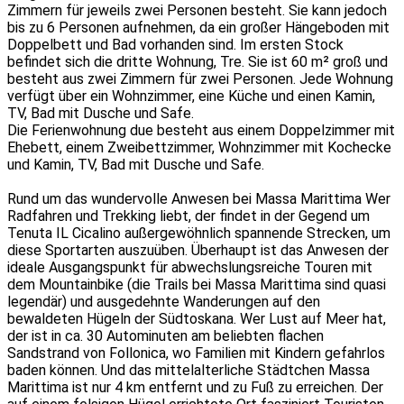
Zimmern für jeweils zwei Personen besteht. Sie kann jedoch
bis zu 6 Personen aufnehmen, da ein großer Hängeboden mit
Doppelbett und Bad vorhanden sind. Im ersten Stock
befindet sich die dritte Wohnung, Tre. Sie ist 60 m² groß und
besteht aus zwei Zimmern für zwei Personen. Jede Wohnung
verfügt über ein Wohnzimmer, eine Küche und einen Kamin,
TV, Bad mit Dusche und Safe.
Die Ferienwohnung due besteht aus einem Doppelzimmer mit
Ehebett, einem Zweibettzimmer, Wohnzimmer mit Kochecke
und Kamin, TV, Bad mit Dusche und Safe.
Rund um das wundervolle Anwesen bei Massa Marittima Wer
Radfahren und Trekking liebt, der findet in der Gegend um
Tenuta IL Cicalino außergewöhnlich spannende Strecken, um
diese Sportarten auszuüben. Überhaupt ist das Anwesen der
ideale Ausgangspunkt für abwechslungsreiche Touren mit
dem Mountainbike (die Trails bei Massa Marittima sind quasi
legendär) und ausgedehnte Wanderungen auf den
bewaldeten Hügeln der Südtoskana. Wer Lust auf Meer hat,
der ist in ca. 30 Autominuten am beliebten flachen
Sandstrand von Follonica, wo Familien mit Kindern gefahrlos
baden können. Und das mittelalterliche Städtchen Massa
Marittima ist nur 4 km entfernt und zu Fuß zu erreichen. Der