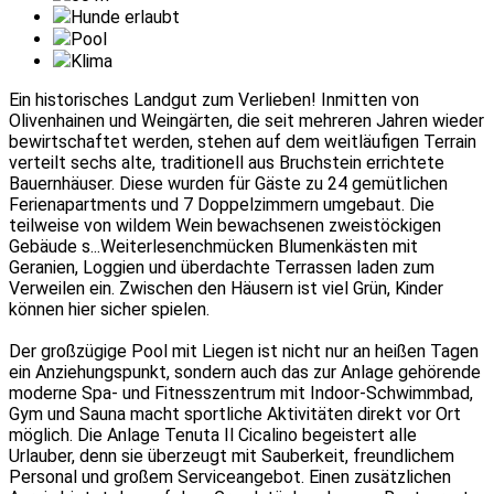
Hunde erlaubt
Pool
Klima
Ein historisches Landgut zum Verlieben! Inmitten von
Olivenhainen und Weingärten, die seit mehreren Jahren wieder
bewirtschaftet werden, stehen auf dem weitläufigen Terrain
verteilt sechs alte, traditionell aus Bruchstein errichtete
Bauernhäuser. Diese wurden für Gäste zu 24 gemütlichen
Ferienapartments und 7 Doppelzimmern umgebaut. Die
teilweise von wildem Wein bewachsenen zweistöckigen
Gebäude s
...Weiterlesen
chmücken Blumenkästen mit
Geranien, Loggien und überdachte Terrassen laden zum
Verweilen ein. Zwischen den Häusern ist viel Grün, Kinder
können hier sicher spielen.
Der großzügige Pool mit Liegen ist nicht nur an heißen Tagen
ein Anziehungspunkt, sondern auch das zur Anlage gehörende
moderne Spa- und Fitnesszentrum mit Indoor-Schwimmbad,
Gym und Sauna macht sportliche Aktivitäten direkt vor Ort
möglich. Die Anlage Tenuta Il Cicalino begeistert alle
Urlauber, denn sie überzeugt mit Sauberkeit, freundlichem
Personal und großem Serviceangebot. Einen zusätzlichen