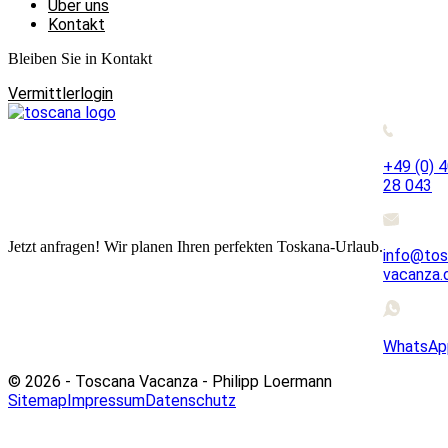
Über uns
Kontakt
Bleiben Sie in Kontakt
Vermittlerlogin
+49 (0) 
28 043
Jetzt anfragen! Wir planen Ihren perfekten Toskana-Urlaub.
info@tos
vacanza.
WhatsAp
© 2026 - Toscana Vacanza - Philipp Loermann
Sitemap
Impressum
Datenschutz