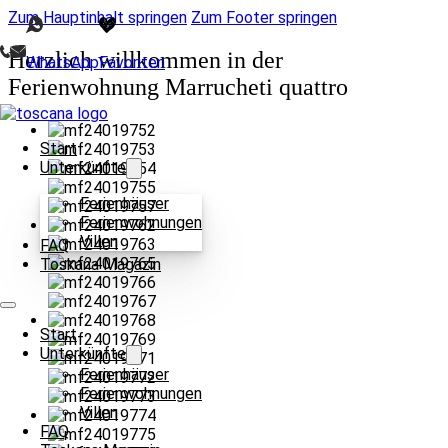
Zum Hauptinhalt springen
Zum Footer springen
Herzlich willkommen in der
WhatsApp
Favoriten
Ferienwohnung Marrucheti quattro
Start
Unterkünfte
Ferienhäuser
Ferienwohnungen
Villen
FAQ
Toskana Magazin
Start
Unterkünfte
Ferienhäuser
Ferienwohnungen
Villen
FAQ