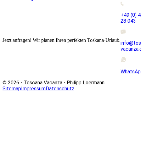
+49 (0) 
28 043
Jetzt anfragen! Wir planen Ihren perfekten Toskana-Urlaub.
info@tos
vacanza.
WhatsAp
© 2026 - Toscana Vacanza - Philipp Loermann
Sitemap
Impressum
Datenschutz