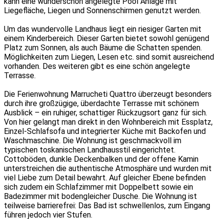
kann eine wunderschön angelegte Pool Anlage mit
Liegefläche, Liegen und Sonnenschirmen genutzt werden.
Um das wundervolle Landhaus liegt ein riesiger Garten mit
einem Kinderbereich. Dieser Garten bietet sowohl genügend
Platz zum Sonnen, als auch Bäume die Schatten spenden.
Möglichkeiten zum Liegen, Lesen etc. sind somit ausreichend
vorhanden. Des weiteren gibt es eine schön angelegte
Terrasse.
Die Ferienwohnung Marrucheti Quattro überzeugt besonders
durch ihre großzügige, überdachte Terrasse mit schönem
Ausblick – ein ruhiger, schattiger Rückzugsort ganz für sich.
Von hier gelangt man direkt in den Wohnbereich mit Essplatz,
Einzel-Schlafsofa und integrierter Küche mit Backofen und
Waschmaschine. Die Wohnung ist geschmackvoll im
typischen toskanischen Landhausstil eingerichtet.
Cottoböden, dunkle Deckenbalken und der offene Kamin
unterstreichen die authentische Atmosphäre und wurden mit
viel Liebe zum Detail bewahrt. Auf gleicher Ebene befinden
sich zudem ein Schlafzimmer mit Doppelbett sowie ein
Badezimmer mit bodengleicher Dusche. Die Wohnung ist
teilweise barrierefrei: Das Bad ist schwellenlos, zum Eingang
führen jedoch vier Stufen.