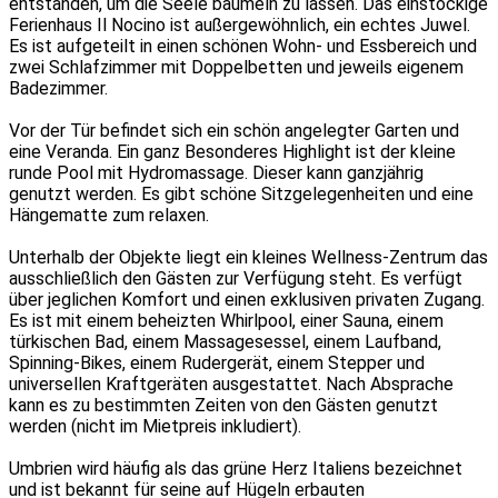
entstanden, um die Seele baumeln zu lassen. Das einstöckige
Ferienhaus Il Nocino ist außergewöhnlich, ein echtes Juwel.
Es ist aufgeteilt in einen schönen Wohn- und Essbereich und
zwei Schlafzimmer mit Doppelbetten und jeweils eigenem
Badezimmer.
Vor der Tür befindet sich ein schön angelegter Garten und
eine Veranda. Ein ganz Besonderes Highlight ist der kleine
runde Pool mit Hydromassage. Dieser kann ganzjährig
genutzt werden. Es gibt schöne Sitzgelegenheiten und eine
Hängematte zum relaxen.
Unterhalb der Objekte liegt ein kleines Wellness-Zentrum das
ausschließlich den Gästen zur Verfügung steht. Es verfügt
über jeglichen Komfort und einen exklusiven privaten Zugang.
Es ist mit einem beheizten Whirlpool, einer Sauna, einem
türkischen Bad, einem Massagesessel, einem Laufband,
Spinning-Bikes, einem Rudergerät, einem Stepper und
universellen Kraftgeräten ausgestattet. Nach Absprache
kann es zu bestimmten Zeiten von den Gästen genutzt
werden (nicht im Mietpreis inkludiert).
Umbrien wird häufig als das grüne Herz Italiens bezeichnet
und ist bekannt für seine auf Hügeln erbauten