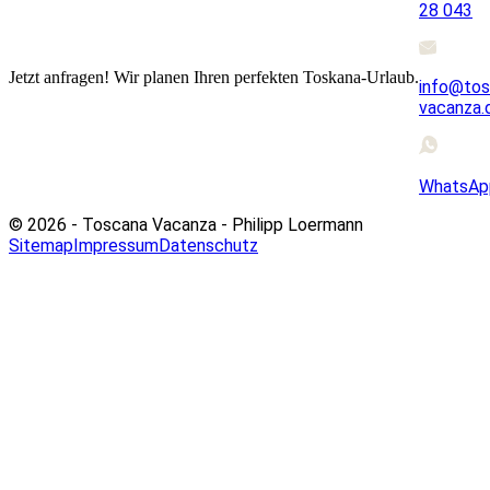
28 043
Jetzt anfragen! Wir planen Ihren perfekten Toskana-Urlaub.
info@tos
vacanza.
WhatsAp
© 2026 - Toscana Vacanza - Philipp Loermann
Sitemap
Impressum
Datenschutz