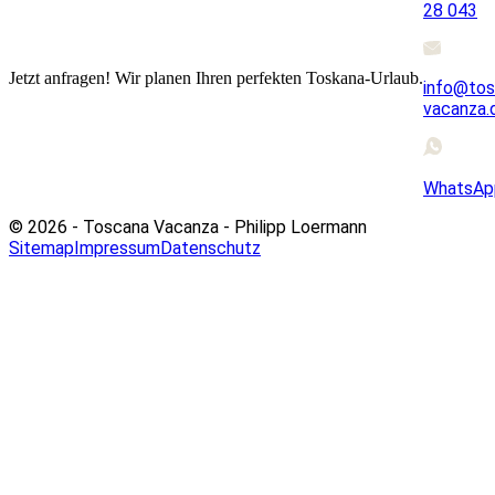
28 043
Jetzt anfragen! Wir planen Ihren perfekten Toskana-Urlaub.
info@tos
vacanza.
WhatsAp
© 2026 - Toscana Vacanza - Philipp Loermann
Sitemap
Impressum
Datenschutz