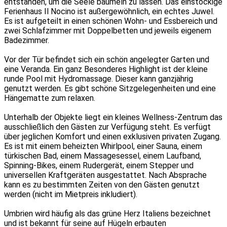
entstanden, um die Seele baumeln zu lassen. Das einstöckige
Ferienhaus Il Nocino ist außergewöhnlich, ein echtes Juwel.
Es ist aufgeteilt in einen schönen Wohn- und Essbereich und
zwei Schlafzimmer mit Doppelbetten und jeweils eigenem
Badezimmer.
Vor der Tür befindet sich ein schön angelegter Garten und
eine Veranda. Ein ganz Besonderes Highlight ist der kleine
runde Pool mit Hydromassage. Dieser kann ganzjährig
genutzt werden. Es gibt schöne Sitzgelegenheiten und eine
Hängematte zum relaxen.
Unterhalb der Objekte liegt ein kleines Wellness-Zentrum das
ausschließlich den Gästen zur Verfügung steht. Es verfügt
über jeglichen Komfort und einen exklusiven privaten Zugang.
Es ist mit einem beheizten Whirlpool, einer Sauna, einem
türkischen Bad, einem Massagesessel, einem Laufband,
Spinning-Bikes, einem Rudergerät, einem Stepper und
universellen Kraftgeräten ausgestattet. Nach Absprache
kann es zu bestimmten Zeiten von den Gästen genutzt
werden (nicht im Mietpreis inkludiert).
Umbrien wird häufig als das grüne Herz Italiens bezeichnet
und ist bekannt für seine auf Hügeln erbauten