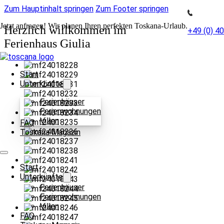
Zum Hauptinhalt springen
Zum Footer springen
Jetzt anfragen! Wir planen Ihren perfekten Toskana-Urlaub.
Herzlich willkommen im
+49 (0) 4
Ferienhaus Giulia
Start
Unterkünfte
Ferienhäuser
Ferienwohnungen
Villen
FAQ
Toskana Magazin
Start
Unterkünfte
Ferienhäuser
Ferienwohnungen
Villen
FAQ