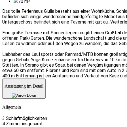
70
m²
Das tolle Ferienhaus Giulia besteht aus einer Wohnküche, Sc
befinden sich einige wunderschöne handgefertigte Möbel aus K
Untergeschoss befindet sich eine Taverne mit gut au
...Weiterl
Eine große Terrasse mit Sonnenliegen umgibt einen Großteil de
offenen Park/Garten. Die wunderschöne Landschaft und die uml
Lesen zu widmen oder auf den Wegen zu wandern, die das Gebie
Liebhaber des Laufsports oder Rennrad/MTB können großartige 
gegen Gebühr Yoga Kurse zuhause an. Im Umkreis von 10 km befi
Stätten. In Sorano gibt es Spas, bei denen Vergünstigungen mög
etwa 60 km entfernt. Florenz und Rom sind mit dem Auto in 2 S
400 m Entfernung ist ein Agriturismo und Verkauf von Käse und
Ausstattung im Detail
Allgemein
3 Schlafmöglichkeiten
4 Zimmer insgesamt