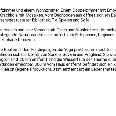
hlafzimmer und einem Wohnzimmer. Einem Doppelzimmer mit Empor
irschholz mit Mosaiken. Vom Dachboden aus öffnet sich ein Dach
esen
sgestatteter Bibliothek, TV, Spielen und Sofa.
s Hauses und eine Veranda mit Tisch und Stühlen befindet sich 
iegende Natur prädestiniert sofort zum Entspannen, beginnend 
t charakterisieren.
Routen finden. Für diejenigen, die Yoga praktizieren möchten: 
nden sich die Dörfer von Sorano, Sovana und Pitigliano: Sie si
lich sind. 20 km entfernt sind die Wasserfälle der Therme di Satu
tunden erreichbar. 300 m vom Haus entfernt befindet sich ein kl
 Fleisch (eigene Produktion). 3 km entfernt ist ein Lebensmitte