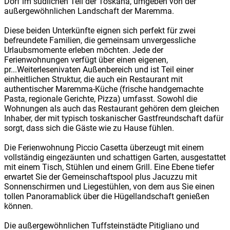
Dorf im südlichen Teil der Toskana, umgeben von der
außergewöhnlichen Landschaft der Maremma.
Diese beiden Unterkünfte eignen sich perfekt für zwei
befreundete Familien, die gemeinsam unvergessliche
Urlaubsmomente erleben möchten. Jede der
Ferienwohnungen verfügt über einen eigenen,
pr
...Weiterlesen
ivaten Außenbereich und ist Teil einer
einheitlichen Struktur, die auch ein Restaurant mit
authentischer Maremma-Küche (frische handgemachte
Pasta, regionale Gerichte, Pizza) umfasst. Sowohl die
Wohnungen als auch das Restaurant gehören dem gleichen
Inhaber, der mit typisch toskanischer Gastfreundschaft dafür
sorgt, dass sich die Gäste wie zu Hause fühlen.
Die Ferienwohnung Piccio Casetta überzeugt mit einem
vollständig eingezäunten und schattigen Garten, ausgestattet
mit einem Tisch, Stühlen und einem Grill. Eine Ebene tiefer
erwartet Sie der Gemeinschaftspool plus Jacuzzu mit
Sonnenschirmen und Liegestühlen, von dem aus Sie einen
tollen Panoramablick über die Hügellandschaft genießen
können.
Die außergewöhnlichen Tuffsteinstädte Pitigliano und