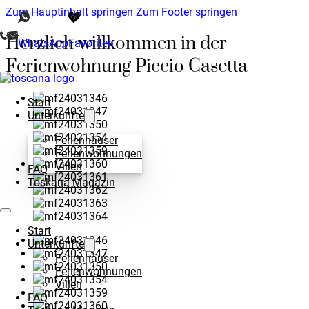
Zum Hauptinhalt springen
Zum Footer springen
Herzlich willkommen in der
WhatsApp
Favoriten
Ferienwohnung Piccio Casetta
Start
Unterkünfte
Ferienhäuser
Ferienwohnungen
Villen
FAQ
Toskana Magazin
Start
Unterkünfte
Ferienhäuser
Ferienwohnungen
Villen
FAQ