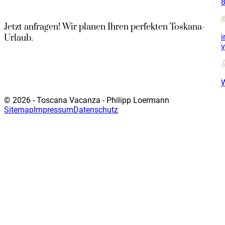
8
Jetzt anfragen! Wir planen Ihren perfekten Toskana-
i
Urlaub.
© 2026 - Toscana Vacanza - Philipp Loermann
Sitemap
Impressum
Datenschutz