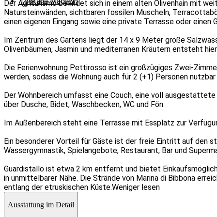
Toskana Magazin
Der Agriturismo befindet sich in einem alten Olivenhain mit w
Natursteinwänden, sichtbaren fossilen Muscheln, Terracottabö
einen eigenen Eingang sowie eine private Terrasse oder einen 
Im Zentrum des Gartens liegt der 14 x 9 Meter große Salzwa
Olivenbäumen, Jasmin und mediterranen Kräutern entsteht hier 
Die Ferienwohnung Pettirosso ist ein großzügiges Zwei-Zimme
werden, sodass die Wohnung auch für 2 (+1) Personen nutzbar 
Der Wohnbereich umfasst eine Couch, eine voll ausgestattete
über Dusche, Bidet, Waschbecken, WC und Fön.
Im Außenbereich steht eine Terrasse mit Essplatz zur Verfügu
Ein besonderer Vorteil für Gäste ist der freie Eintritt auf den
Wassergymnastik, Spielangebote, Restaurant, Bar und Superma
Guardistallo ist etwa 2 km entfernt und bietet Einkaufsmöglic
in unmittelbarer Nähe. Die Strände von Marina di Bibbona erreic
entlang der etruskischen Küste.
Weniger lesen
Ausstattung im Detail