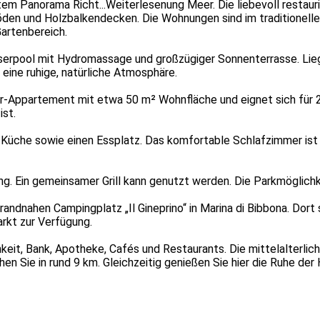
eitem Panorama Richt
...Weiterlesen
ung Meer. Die liebevoll restau
den und Holzbalkendecken. Die Wohnungen sind im traditionellen
Gartenbereich.
sserpool mit Hydromassage und großzügiger Sonnenterrasse. Li
eine ruhige, natürliche Atmosphäre.
r-Appartement mit etwa 50 m² Wohnfläche und eignet sich für 2
ist.
 Küche sowie einen Essplatz. Das komfortable Schlafzimmer is
ng. Ein gemeinsamer Grill kann genutzt werden. Die Parkmöglich
 strandnahen Campingplatz „Il Gineprino“ in Marina di Bibbona. D
rkt zur Verfügung.
hkeit, Bank, Apotheke, Cafés und Restaurants. Die mittelalterli
hen Sie in rund 9 km. Gleichzeitig genießen Sie hier die Ruhe de