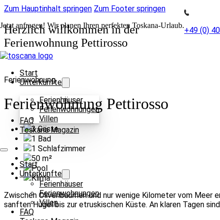
Zum Hauptinhalt springen
Zum Footer springen
Jetzt anfragen! Wir planen Ihren perfekten Toskana-Urlaub.
Herzlich willkommen in der
+49 (0) 4
Ferienwohnung Pettirosso
Start
Ferienwohnung
Unterkünfte
Ferienwohnung Pettirosso
Ferienhäuser
Ferienwohnungen
Villen
FAQ
3
Gäste
Toskana Magazin
1
Bad
1
Schlafzimmer
50
m²
Start
Pool
Unterkünfte
Klima
Ferienhäuser
Ferienwohnungen
Zwischen Olivenbäumen und nur wenige Kilometer vom Meer entfe
Villen
sanften Hügel bis zur etruskischen Küste. An klaren Tagen sind
FAQ