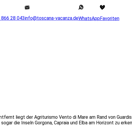
0 866 28 043
info@toscana-vacanza.de
WhatsApp
Favoriten
rnt liegt der Agriturismo Vento di Mare am Rand von Guardistall
 sogar die Inseln Gorgona, Capraia und Elba am Horizont zu erke