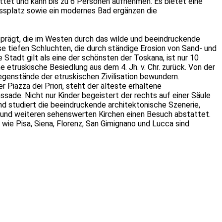
ttet und kann bis zu 6 Personen aufnehmen. Es bietet eine
splatz sowie ein modernes Bad ergänzen die
eprägt, die im Westen durch das wilde und beeindruckende
se tiefen Schluchten, die durch ständige Erosion von Sand- und
 Stadt gilt als eine der schönsten der Toskana, ist nur 10
etruskische Besiedlung aus dem 4. Jh. v. Chr. zurück. Von der
egenstände der etruskischen Zivilisation bewundern.
 Piazza dei Priori, steht der älteste erhaltene
ssade. Nicht nur Kinder begeistert der rechts auf einer Säule
d studiert die beeindruckende architektonische Szenerie,
 und weiteren sehenswerten Kirchen einen Besuch abstattet.
wie Pisa, Siena, Florenz, San Gimignano und Lucca sind