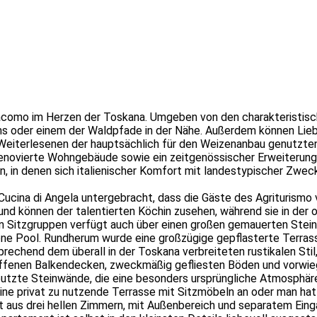
acomo im Herzen der Toskana. Umgeben von den charakteristisc
 oder einem der Waldpfade in der Nähe. Außerdem können Liebh
.Weiterlesen
en der hauptsächlich für den Weizenanbau genutzten 
renovierte Wohngebäude sowie ein zeitgenössischer Erweiterung
, in denen sich italienischer Komfort mit landestypischer Zwec
cina di Angela untergebracht, dass die Gäste des Agriturismo 
 und können der talentierten Köchin zusehen, während sie in der
 Sitzgruppen verfügt auch über einen großen gemauerten Steino
öne Pool. Rundherum wurde eine großzügige gepflasterte Terras
hend dem überall in der Toskana verbreiteten rustikalen Stil, 
 offenen Balkendecken, zweckmäßig gefliesten Böden und vorwie
tzte Steinwände, die eine besonders ursprüngliche Atmosphäre
t eine privat zu nutzende Terrasse mit Sitzmöbeln an oder man h
aus drei hellen Zimmern, mit Außenbereich und separatem Einga