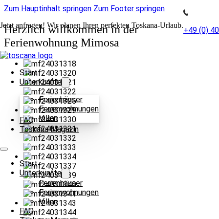
Zum Hauptinhalt springen
Zum Footer springen
Jetzt anfragen! Wir planen Ihren perfekten Toskana-Urlaub.
Herzlich willkommen in der
+49 (0) 4
Ferienwohnung Mimosa
Start
Unterkünfte
Ferienhäuser
Ferienwohnungen
Villen
FAQ
Toskana Magazin
Start
Unterkünfte
Ferienhäuser
Ferienwohnungen
Villen
FAQ