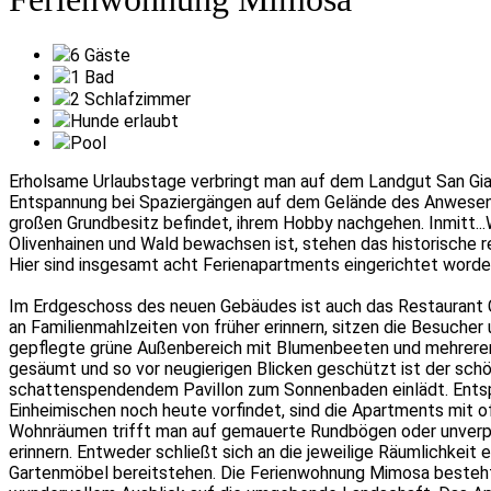
6
Gäste
1
Bad
2
Schlafzimmer
Hunde erlaubt
Pool
Erholsame Urlaubstage verbringt man auf dem Landgut San Gi
Entspannung bei Spaziergängen auf dem Gelände des Anwesens
großen Grundbesitz befindet, ihrem Hobby nachgehen. Inmitt
..
Olivenhainen und Wald bewachsen ist, stehen das historische 
Hier sind insgesamt acht Ferienapartments eingerichtet worden
Im Erdgeschoss des neuen Gebäudes ist auch das Restaurant Cu
an Familienmahlzeiten von früher erinnern, sitzen die Besucher
gepflegte grüne Außenbereich mit Blumenbeeten und mehreren
gesäumt und so vor neugierigen Blicken geschützt ist der sch
schattenspendendem Pavillon zum Sonnenbaden einlädt. Entsprec
Einheimischen noch heute vorfindet, sind die Apartments mit
Wohnräumen trifft man auf gemauerte Rundbögen oder unverpu
erinnern. Entweder schließt sich an die jeweilige Räumlichkei
Gartenmöbel bereitstehen. Die Ferienwohnung Mimosa besteht 