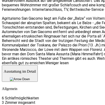
wundervollem Ausblick auf die umgebende Landschaft. Das Appa
bequemes Wohnzimmer mit großer Schlafcouch und eine komple
Ferienwohnungen. Internetanschluss, TV, Bettwäsche-Service
Agriturismo San Giacomo liegt am Fuße der „Balze“ von Volter
Schauspiel der abrupten Spalten, bekannt als Le Balze - „die F
Tonschichten entstanden sind, Befestigungen, Kirchen und Siedl
Autominuten von San Giacomo entfernt und unbedingt einen Ausf
ehemaligen etruskischen Ringmauer hat sich nur die Porta all 
Beherrscht wird die Stadt von der trutzigen Festung der Medici
Kommunalpalast der Toskana, der Palazzo dei Priori (13. Jh.) m
thronende Marzocco, der Löwe mit dem Wappen von Florenz. Auf
bevor man den Dom Santa Maria Assunta (Maria Himmelfahrt) m
Ein antikes römisches Theater und Thermen gibt es auch. Weite
ebenfalls gut zu erreichen.
Weniger lesen
Ausstattung im Detail
Allgemein
6 Schlafmöglichkeiten
3 Zimmer insgesamt