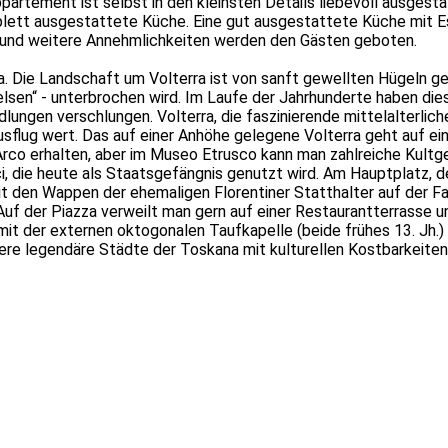
rtement ist selbst in den kleinsten Details liebevoll ausgesta
tt ausgestattete Küche. Eine gut ausgestattete Küche mit Es
 und weitere Annehmlichkeiten werden den Gästen geboten.
ra. Die Landschaft um Volterra ist von sanft gewellten Hügeln g
elsen“ - unterbrochen wird. Im Laufe der Jahrhunderte haben die
ungen verschlungen. Volterra, die faszinierende mittelalterliche
lug wert. Das auf einer Anhöhe gelegene Volterra geht auf eine 
´Arco erhalten, aber im Museo Etrusco kann man zahlreiche Kultg
, die heute als Staatsgefängnis genutzt wird. Am Hauptplatz, der
it den Wappen der ehemaligen Florentiner Statthalter auf der Fa
 der Piazza verweilt man gern auf einer Restaurantterrasse un
it der externen oktogonalen Taufkapelle (beide frühes 13. Jh.)
re legendäre Städte der Toskana mit kulturellen Kostbarkeiten 