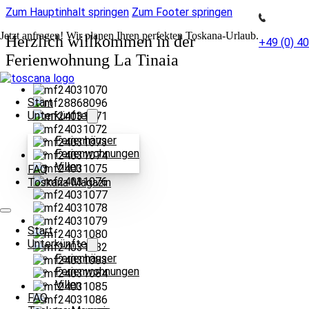
Zum Hauptinhalt springen
Zum Footer springen
Jetzt anfragen! Wir planen Ihren perfekten Toskana-Urlaub.
Herzlich willkommen in der
+49 (0) 4
Ferienwohnung La Tinaia
Start
Unterkünfte
Ferienhäuser
Ferienwohnungen
Villen
FAQ
Toskana Magazin
Start
Unterkünfte
Ferienhäuser
Ferienwohnungen
Villen
FAQ