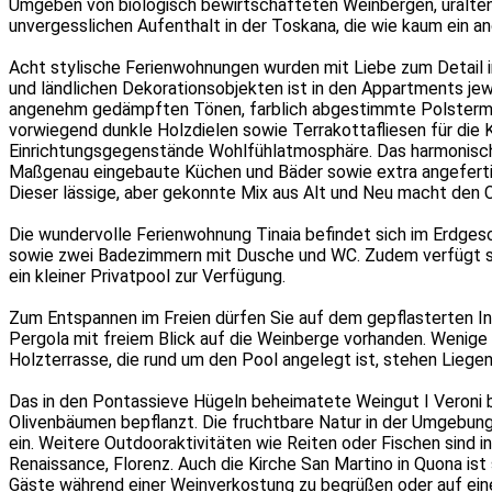
Umgeben von biologisch bewirtschafteten Weinbergen, uralten 
unvergesslichen Aufenthalt in der Toskana, die wie kaum ein and
Acht stylische Ferienwohnungen wurden mit Liebe zum Detail in
und ländlichen Dekorationsobjekten ist in den Appartments jew
angenehm gedämpften Tönen, farblich abgestimmte Polstermöb
vorwiegend dunkle Holzdielen sowie Terrakottafliesen für die 
Einrichtungsgegenstände Wohlfühlatmosphäre. Das harmonisch
Maßgenau eingebaute Küchen und Bäder sowie extra angefertig
Dieser lässige, aber gekonnte Mix aus Alt und Neu macht den 
Die wundervolle Ferienwohnung Tinaia befindet sich im Erdge
sowie zwei Badezimmern mit Dusche und WC. Zudem verfügt sie 
ein kleiner Privatpool zur Verfügung.
Zum Entspannen im Freien dürfen Sie auf dem gepflasterten I
Pergola mit freiem Blick auf die Weinberge vorhanden. Wenige
Holzterrasse, die rund um den Pool angelegt ist, stehen Liege
Das in den Pontassieve Hügeln beheimatete Weingut I Veroni 
Olivenbäumen bepflanzt. Die fruchtbare Natur in der Umgebun
ein. Weitere Outdooraktivitäten wie Reiten oder Fischen sind 
Renaissance, Florenz. Auch die Kirche San Martino in Quona ist
Gäste während einer Weinverkostung zu begrüßen oder auf ein