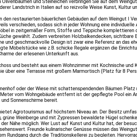
Olivenbäumen und Steineichen verbringen Sie auf dem Weingut I
erer Landstrich in Italien auf so reizvolle Weise Kunst, Kultur un
 den restaurierten bäuerlichen Gebäuden auf dem Weingut I Vero
eils verschieden, sodass sich in jeder Wohnung eine individuell
el in zeitgemäßer Form, Stoffe und Teppiche komplettieren d
Küche gewählt. Zudem verbreiten Holzbalkendecken, sichtbare Ba
e und geschmackvolle Design ist zwar eine Referenz an das eh
te Möbelstücke wie z.B. schicke Regale ergänzen die Einrichtu
Charme der erlesenen Unterkunft aus.
schoss und besteht aus einem Wohnzimmer mit Kochnische und K
über eine Terrasse mit großem Marmortisch (Platz für 8 Pers.) 
nnenhof oder der Wiese mit schattenspendenden Bäumen Platz n
 Meter vom Wohngebäude entfernt ist der gepflegte Pool ein An
n und Sonnenschirme bereit.
bietet Agrotourismus auf höchstem Niveau an. Der Besitz umfass
g, grüne Weinberge und mit Zypressen bewaldete Hügel schenke
in der Nähe möglich. Wer Lust auf Kunst und Kultur hat, der besu
 sehenswert. Freunde kulinarischer Genüsse müssen das Weingut g
em Rundgang durch die Traditionskellerei zu begleiten. Hervor