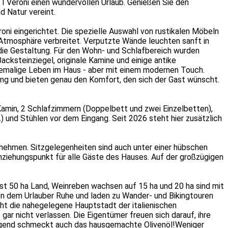
 Veroni einen wundervollen Urlaub. Genießen Sie den
d Natur vereint.
ni eingerichtet. Die spezielle Auswahl von rustikalen Möbeln
e Atmosphäre verbreitet. Verputzte Wände leuchten sanft in
ie Gestaltung. Für den Wohn- und Schlafbereich wurden
cksteinziegel, originale Kamine und einige antike
emalige Leben im Haus - aber mit einem modernen Touch.
ng und bieten genau den Komfort, den sich der Gast wünscht.
amin, 2 Schlafzimmern (Doppelbett und zwei Einzelbetten),
und Stühlen vor dem Eingang. Seit 2026 steht hier zusätzlich
ehmen. Sitzgelegenheiten sind auch unter einer hübschen
ziehungspunkt für alle Gäste des Hauses. Auf der großzügigen
t 50 ha Land, Weinreben wachsen auf 15 ha und 20 ha sind mit
n dem Urlauber Ruhe und laden zu Wander- und Bikingtouren
cht die nahegelegene Hauptstadt der italienischen
ar nicht verlassen. Die Eigentümer freuen sich darauf, ihre
ragend schmeckt auch das hausgemachte Olivenöl!
Weniger