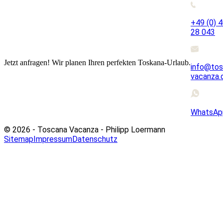
+49 (0) 
28 043
Jetzt anfragen! Wir planen Ihren perfekten Toskana-Urlaub.
info@tos
vacanza.
WhatsAp
© 2026 - Toscana Vacanza - Philipp Loermann
Sitemap
Impressum
Datenschutz