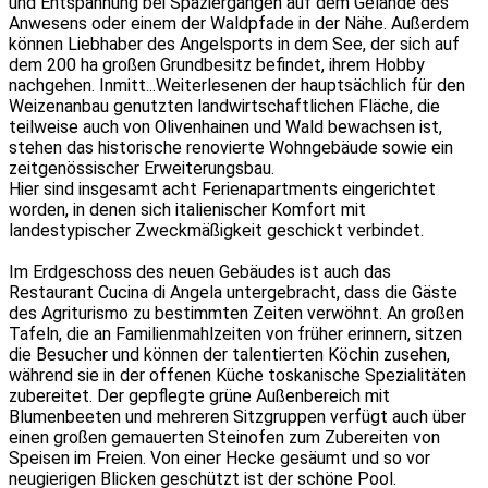
und Entspannung bei Spaziergängen auf dem Gelände des
Anwesens oder einem der Waldpfade in der Nähe. Außerdem
können Liebhaber des Angelsports in dem See, der sich auf
dem 200 ha großen Grundbesitz befindet, ihrem Hobby
nachgehen. Inmitt
...Weiterlesen
en der hauptsächlich für den
Weizenanbau genutzten landwirtschaftlichen Fläche, die
teilweise auch von Olivenhainen und Wald bewachsen ist,
stehen das historische renovierte Wohngebäude sowie ein
zeitgenössischer Erweiterungsbau.
Hier sind insgesamt acht Ferienapartments eingerichtet
worden, in denen sich italienischer Komfort mit
landestypischer Zweckmäßigkeit geschickt verbindet.
Im Erdgeschoss des neuen Gebäudes ist auch das
Restaurant Cucina di Angela untergebracht, dass die Gäste
des Agriturismo zu bestimmten Zeiten verwöhnt. An großen
Tafeln, die an Familienmahlzeiten von früher erinnern, sitzen
die Besucher und können der talentierten Köchin zusehen,
während sie in der offenen Küche toskanische Spezialitäten
zubereitet. Der gepflegte grüne Außenbereich mit
Blumenbeeten und mehreren Sitzgruppen verfügt auch über
einen großen gemauerten Steinofen zum Zubereiten von
Speisen im Freien. Von einer Hecke gesäumt und so vor
neugierigen Blicken geschützt ist der schöne Pool.