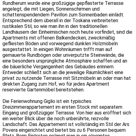
Rundherum wurde eine großzügige gepflasterte Terrasse
angelegt, die mit Liegen, Sonnenschirmen und
schattenspendendem Pavillon zum Sonnenbaden einlädt.
Entsprechend dem überall in der Toskana verbreiteten
rustikalen Stil, so wie man ihn in den traditionellen
Landhäusern der Einheimischen noch heute vorfindet, sind die
Apartments mit offenen Balkendecken, zweckmäßig
gefliesten Böden und vorwiegend dunklen Holzmöbeln
ausgestattet. In einigen Wohnräumen trifft man auf
gemauerte Rundbögen oder unverputzte Steinwände, die
eine besonders ursprüngliche Atmosphäre schaffen und an
die bäuerliche Vergangenheit des Gebäudes erinnern.
Entweder schließt sich an die jeweilige Räumlichkeit eine
privat zu nutzende Terrasse mit Sitzmöbeln an oder man hat
direkten Zugang zum Hof, wo für jedes Apartment
reservierte Gartenmöbel bereitstehen.
Die Ferienwohnung Giglio ist ein typisches
Dreizimmerappartement im ersten Stock mit separatem
Eingang und großzügiger Terrasse. Von hier aus eröffnet sich
ein weiter Blick über die noch unberührte, reizvolle
Landschaft. Das Appartement ist vollständig im Stil der Ars
Povera eingerichtet und bietet bis zu 6 Personen bequem
Platz. Beim Eintreten gelangt man in ein elegantes