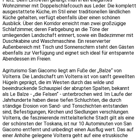
Wohnzimmer mit Doppelschlafcouch aus Leder. Die komplett
ausgestattete Küche, im Stil einer traditionellen ländlichen
Küche gehalten, verfügt ebenfalls über einen schönen
Ausblick. Über den Korridor erreicht man zwei großzügige
Schlafzimmer, deren Farbgebung an die Töne der
umliegenden Landschaft erinnert, sowie ein Badezimmer mit
Duschkabine und Waschmaschine. Ein reservierter
Außenbereich mit Tisch und Sonnenschirm steht den Gästen
ebenfalls zur Verfügung und eignet sich ideal für entspannte
Abendessen im Freien.
Agriturismo San Giacomo liegt am Fuße der „Balze“ von
Volterra. Die Landschaft um Volterra ist von sanft gewellten
Hügeln geprägt, die im Westen durch das wilde und
beeindruckende Schauspiel der abrupten Spalten, bekannt
als Le Balze - „die Felsen“ - unterbrochen wird. Im Laufe der
Jahrhunderte haben diese tiefen Schluchten, die durch
ständige Erosion von Sand- und Tonschichten entstanden
sind, Befestigungen, Kirchen und Siedlungen verschlungen.
Volterra, die faszinierende mittelalterliche Stadt gilt als eine
der schönsten der Toskana, ist nur 10 Autominuten von San
Giacomo entfernt und unbedingt einen Ausflug wert. Das auf
einer Anhöhe gelegene Volterra geht auf eine etruskische