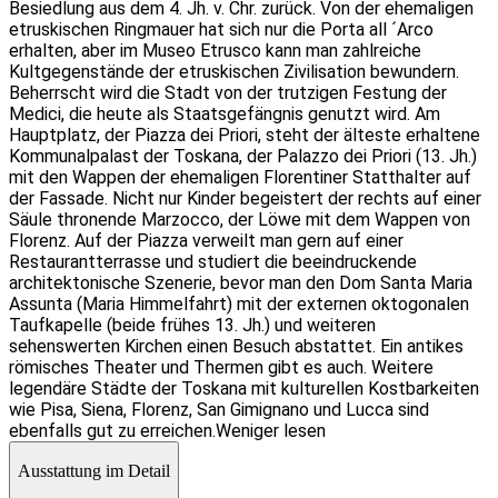
Besiedlung aus dem 4. Jh. v. Chr. zurück. Von der ehemaligen
etruskischen Ringmauer hat sich nur die Porta all ´Arco
erhalten, aber im Museo Etrusco kann man zahlreiche
Kultgegenstände der etruskischen Zivilisation bewundern.
Beherrscht wird die Stadt von der trutzigen Festung der
Medici, die heute als Staatsgefängnis genutzt wird. Am
Hauptplatz, der Piazza dei Priori, steht der älteste erhaltene
Kommunalpalast der Toskana, der Palazzo dei Priori (13. Jh.)
mit den Wappen der ehemaligen Florentiner Statthalter auf
der Fassade. Nicht nur Kinder begeistert der rechts auf einer
Säule thronende Marzocco, der Löwe mit dem Wappen von
Florenz. Auf der Piazza verweilt man gern auf einer
Restaurantterrasse und studiert die beeindruckende
architektonische Szenerie, bevor man den Dom Santa Maria
Assunta (Maria Himmelfahrt) mit der externen oktogonalen
Taufkapelle (beide frühes 13. Jh.) und weiteren
sehenswerten Kirchen einen Besuch abstattet. Ein antikes
römisches Theater und Thermen gibt es auch. Weitere
legendäre Städte der Toskana mit kulturellen Kostbarkeiten
wie Pisa, Siena, Florenz, San Gimignano und Lucca sind
ebenfalls gut zu erreichen.
Weniger lesen
Ausstattung im Detail