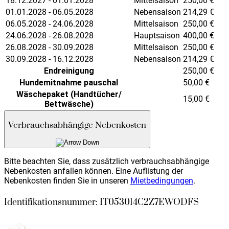
18.12.2027 - 01.01.2028
Mittelsaison
250,00
€
01.01.2028 - 06.05.2028
Nebensaison
214,29
€
06.05.2028 - 24.06.2028
Mittelsaison
250,00
€
24.06.2028 - 26.08.2028
Hauptsaison
400,00
€
26.08.2028 - 30.09.2028
Mittelsaison
250,00
€
30.09.2028 - 16.12.2028
Nebensaison
214,29
€
Endreinigung
250,00
€
Hundemitnahme pauschal
50,00
€
Wäschepaket (Handtücher/
15,00
€
Bettwäsche)
Verbrauchsabhängige Nebenkosten
Bitte beachten Sie, dass zusätzlich verbrauchsabhängige
Nebenkosten anfallen können. Eine Auflistung der
Nebenkosten finden Sie in unseren
Mietbedingungen
.
Identifikationsnummer: IT053014C2Z7EWODFS