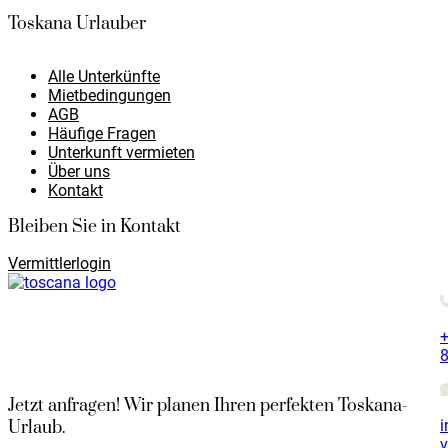
Toskana Urlauber
Alle Unterkünfte
Mietbedingungen
AGB
Häufige Fragen
Unterkunft vermieten
Über uns
Kontakt
Bleiben Sie in Kontakt
Vermittlerlogin
+
8
Jetzt anfragen! Wir planen Ihren perfekten Toskana-
i
Urlaub.