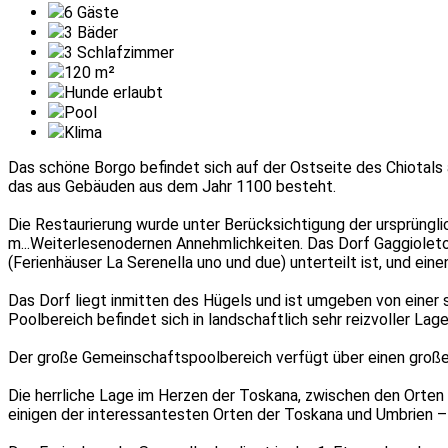
6
Gäste
3
Bäder
3
Schlafzimmer
120
m²
Hunde erlaubt
Pool
Klima
Das schöne Borgo befindet sich auf der Ostseite des Chiotals 
das aus Gebäuden aus dem Jahr 1100 besteht.
Die Restaurierung wurde unter Berücksichtigung der ursprüngli
m
...Weiterlesen
odernen Annehmlichkeiten. Das Dorf Gaggioleto u
(Ferienhäuser La Serenella uno und due) unterteilt ist, und ei
Das Dorf liegt inmitten des Hügels und ist umgeben von eine
Poolbereich befindet sich in landschaftlich sehr reizvoller Lag
Der große Gemeinschaftspoolbereich verfügt über einen groß
Die herrliche Lage im Herzen der Toskana, zwischen den Orte
einigen der interessantesten Orten der Toskana und Umbrien – 