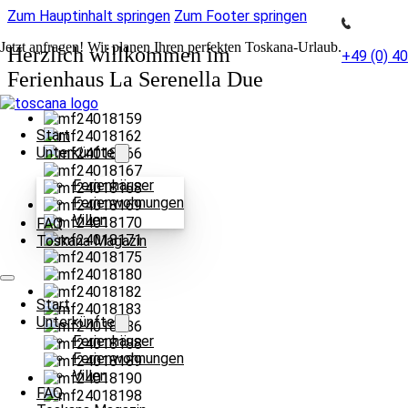
Zum Hauptinhalt springen
Zum Footer springen
Jetzt anfragen! Wir planen Ihren perfekten Toskana-Urlaub.
Herzlich willkommen im
+49 (0) 4
Ferienhaus La Serenella Due
Start
Unterkünfte
Ferienhäuser
Ferienwohnungen
Villen
FAQ
Toskana Magazin
Start
Unterkünfte
Ferienhäuser
Ferienwohnungen
Villen
FAQ