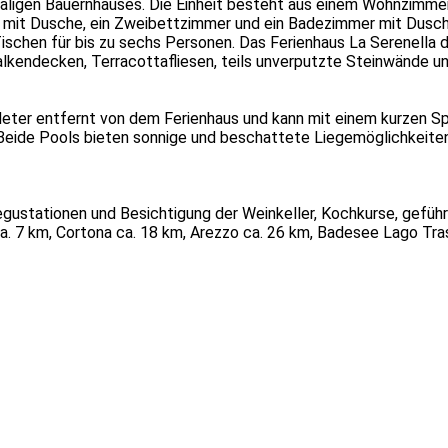
hemaligen Bauernhauses. Die Einheit besteht aus einem Wohnzimm
it Dusche, ein Zweibettzimmer und ein Badezimmer mit Dusche.
ischen für bis zu sechs Personen. Das Ferienhaus La Serenella d
alkendecken, Terracottafliesen, teils unverputzte Steinwände 
ter entfernt von dem Ferienhaus und kann mit einem kurzen Spa
eide Pools bieten sonnige und beschattete Liegemöglichkeiten 
egustationen und Besichtigung der Weinkeller, Kochkurse, gefü
. 7 km, Cortona ca. 18 km, Arezzo ca. 26 km, Badesee Lago Trasi