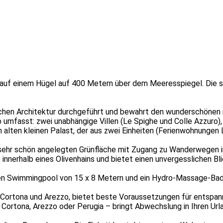
auf einem Hügel auf 400 Metern über dem Meeresspiegel. Die sorg
chen Architektur durchgeführt und bewahrt den wunderschönen ru
mfasst: zwei unabhängige Villen (Le Spighe und Colle Azzuro), e
nen alten kleinen Palast, der aus zwei Einheiten (Ferienwohnunge
r sehr schön angelegten Grünfläche mit Zugang zu Wanderwegen 
e innerhalb eines Olivenhains und bietet einen unvergesslichen Bl
en Swimmingpool von 15 x 8 Metern und ein Hydro-Massage-Bad 
n Cortona und Arezzo, bietet beste Voraussetzungen für entsp
Cortona, Arezzo oder Perugia – bringt Abwechslung in Ihren Url