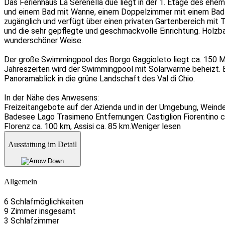
Das Ferienhaus La Serenella due liegt in der 1. Etage des e
und einem Bad mit Wanne, einem Doppelzimmer mit einem Bad m
zugänglich und verfügt über einen privaten Gartenbereich mit T
und die sehr gepflegte und geschmackvolle Einrichtung. Holzb
wunderschöner Weise.
Der große Swimmingpool des Borgo Gaggioleto liegt ca. 150 Me
Jahreszeiten wird der Swimmingpool mit Solarwärme beheizt. B
Panoramablick in die grüne Landschaft des Val di Chio.
In der Nähe des Anwesens:
Freizeitangebote auf der Azienda und in der Umgebung, Weind
Badesee Lago Trasimeno Entfernungen: Castiglion Fiorentino ca
Florenz ca. 100 km, Assisi ca. 85 km.
Weniger lesen
Ausstattung im Detail
Allgemein
6 Schlafmöglichkeiten
9 Zimmer insgesamt
3 Schlafzimmer