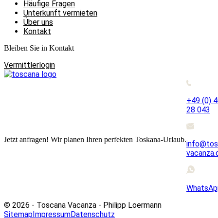
Häufige Fragen
Unterkunft vermieten
Über uns
Kontakt
Bleiben Sie in Kontakt
Vermittlerlogin
+49 (0) 
28 043
Jetzt anfragen! Wir planen Ihren perfekten Toskana-Urlaub.
info@tos
vacanza.
WhatsAp
© 2026 - Toscana Vacanza - Philipp Loermann
Sitemap
Impressum
Datenschutz