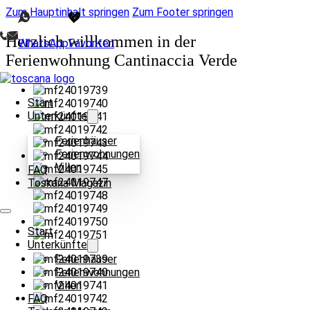
Zum Hauptinhalt springen
Zum Footer springen
Herzlich willkommen in der
WhatsApp
Favoriten
Ferienwohnung Cantinaccia Verde
Start
Unterkünfte
Ferienhäuser
Ferienwohnungen
Villen
FAQ
Toskana Magazin
Start
Unterkünfte
Ferienhäuser
Ferienwohnungen
Villen
FAQ