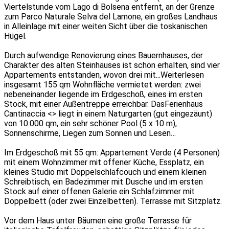
Viertelstunde vom Lago di Bolsena entfernt, an der Grenze
zum Parco Naturale Selva del Lamone, ein großes Landhaus
in Alleinlage mit einer weiten Sicht über die toskanischen
Hügel.
Durch aufwendige Renovierung eines Bauernhauses, der
Charakter des alten Steinhauses ist schön erhalten, sind vier
Appartements entstanden, wovon drei mit
...Weiterlesen
insgesamt 155 qm Wohnfläche vermietet werden: zwei
nebeneinander liegende im Erdgeschoß, eines im ersten
Stock, mit einer Außentreppe erreichbar. DasFerienhaus
Cantinaccia <> liegt in einem Naturgarten (gut eingezäunt)
von 10.000 qm, ein sehr schöner Pool (5 x 10 m),
Sonnenschirme, Liegen zum Sonnen und Lesen…
Im Erdgeschoß mit 55 qm: Appartement Verde (4 Personen)
mit einem Wohnzimmer mit offener Küche, Essplatz, ein
kleines Studio mit Doppelschlafcouch und einem kleinen
Schreibtisch, ein Badezimmer mit Dusche und im ersten
Stock auf einer offenen Galerie ein Schlafzimmer mit
Doppelbett (oder zwei Einzelbetten). Terrasse mit Sitzplatz.
Vor dem Haus unter Bäumen eine große Terrasse für