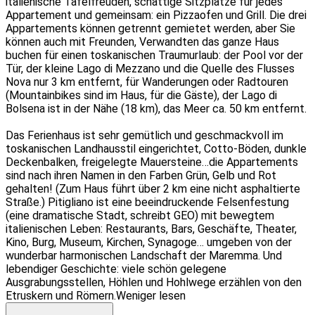
italienische Tafelfreuden, schattige Sitzplätze für jedes
Appartement und gemeinsam: ein Pizzaofen und Grill. Die drei
Appartements können getrennt gemietet werden, aber Sie
können auch mit Freunden, Verwandten das ganze Haus
buchen für einen toskanischen Traumurlaub: der Pool vor der
Tür, der kleine Lago di Mezzano und die Quelle des Flusses
Nova nur 3 km entfernt, für Wanderungen oder Radtouren
(Mountainbikes sind im Haus, für die Gäste), der Lago di
Bolsena ist in der Nähe (18 km), das Meer ca. 50 km entfernt.
Das Ferienhaus ist sehr gemütlich und geschmackvoll im
toskanischen Landhausstil eingerichtet, Cotto-Böden, dunkle
Deckenbalken, freigelegte Mauersteine…die Appartements
sind nach ihren Namen in den Farben Grün, Gelb und Rot
gehalten! (Zum Haus führt über 2 km eine nicht asphaltierte
Straße.) Pitigliano ist eine beeindruckende Felsenfestung
(eine dramatische Stadt, schreibt GEO) mit bewegtem
italienischen Leben: Restaurants, Bars, Geschäfte, Theater,
Kino, Burg, Museum, Kirchen, Synagoge… umgeben von der
wunderbar harmonischen Landschaft der Maremma. Und
lebendiger Geschichte: viele schön gelegene
Ausgrabungsstellen, Höhlen und Hohlwege erzählen von den
Etruskern und Römern.
Weniger lesen