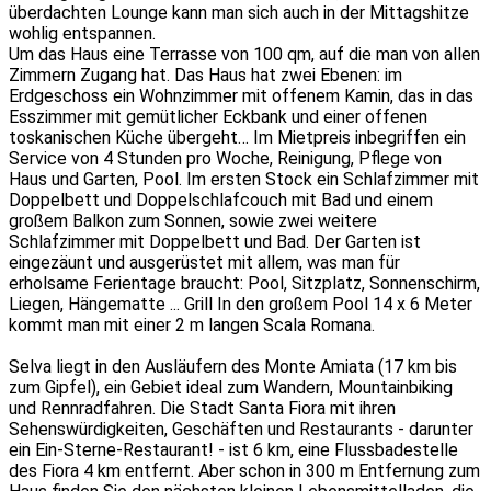
überdachten Lounge kann man sich auch in der Mittagshitze
wohlig entspannen.
Um das Haus eine Terrasse von 100 qm, auf die man von allen
Zimmern Zugang hat. Das Haus hat zwei Ebenen: im
Erdgeschoss ein Wohnzimmer mit offenem Kamin, das in das
Esszimmer mit gemütlicher Eckbank und einer offenen
toskanischen Küche übergeht… Im Mietpreis inbegriffen ein
Service von 4 Stunden pro Woche, Reinigung, Pflege von
Haus und Garten, Pool. Im ersten Stock ein Schlafzimmer mit
Doppelbett und Doppelschlafcouch mit Bad und einem
großem Balkon zum Sonnen, sowie zwei weitere
Schlafzimmer mit Doppelbett und Bad. Der Garten ist
eingezäunt und ausgerüstet mit allem, was man für
erholsame Ferientage braucht: Pool, Sitzplatz, Sonnenschirm,
Liegen, Hängematte ... Grill In den großem Pool 14 x 6 Meter
kommt man mit einer 2 m langen Scala Romana.
Selva liegt in den Ausläufern des Monte Amiata (17 km bis
zum Gipfel), ein Gebiet ideal zum Wandern, Mountainbiking
und Rennradfahren. Die Stadt Santa Fiora mit ihren
Sehenswürdigkeiten, Geschäften und Restaurants - darunter
ein Ein-Sterne-Restaurant! - ist 6 km, eine Flussbadestelle
des Fiora 4 km entfernt. Aber schon in 300 m Entfernung zum