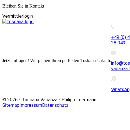
Bleiben Sie in Kontakt
Vermittlerlogin
+49 (0) 
28 043
Jetzt anfragen! Wir planen Ihren perfekten Toskana-Urlaub.
info@tos
vacanza.
WhatsAp
© 2026 - Toscana Vacanza - Philipp Loermann
Sitemap
Impressum
Datenschutz